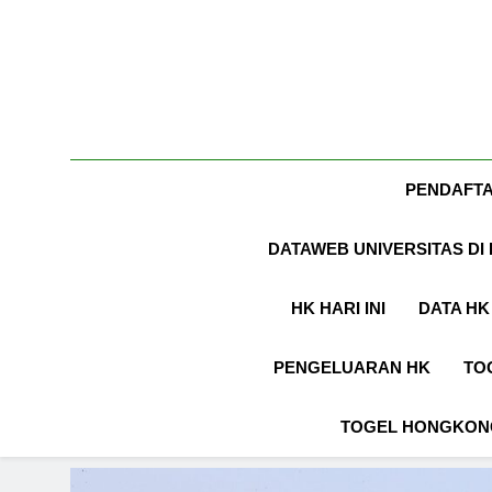
PENDAFT
DATAWEB UNIVERSITAS DI
HK HARI INI
DATA HK
PENGELUARAN HK
TO
TOGEL HONGKON