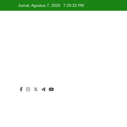
Skip
Jumat, Agustus 7, 2026
7:29:34 PM
to
content