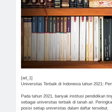
[ad_1]
Universitas Terbaik di Indonesia tahun 2021: Per
Pada tahun 2021, banyak institusi pendidikan ti
sebagai universitas terbaik di tanah air. Perin
posisi setiap universitas dalam daftar tersebut.