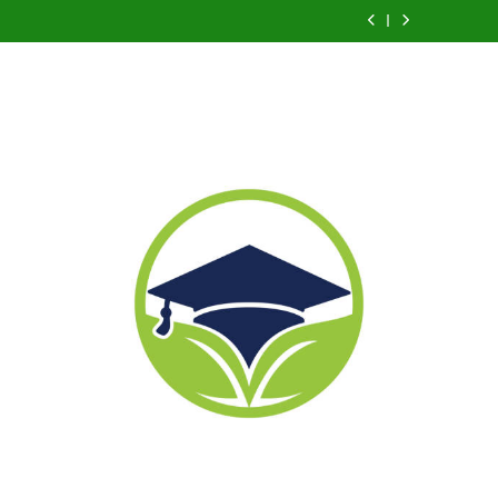
How
Bagaimana
Universitas
Studi
Surabaya
PGRI
Universitas
Studi
Surabaya
Universitas
Presiden
Menyusun
Terbaik
dengan
Semarang
Menyusun
Terbaik
dengan
PGRI
Universitas
Kebijakan
yang
Program
Prepares
Kebijakan
yang
Program
Semarang
Menyusun
Akademik
Ditawarkan
Studi
Students
Akademik
Ditawarkan
Studi
Prepares
Kebijakan
yang
di
Paling
for
yang
di
Paling
Students
Akademik
Efektif
Universitas
Populer
the
Efektif
Universitas
Populer
for
yang
Medan
Job
Medan
the
Efektif
Area
Market
Area
Job
Market