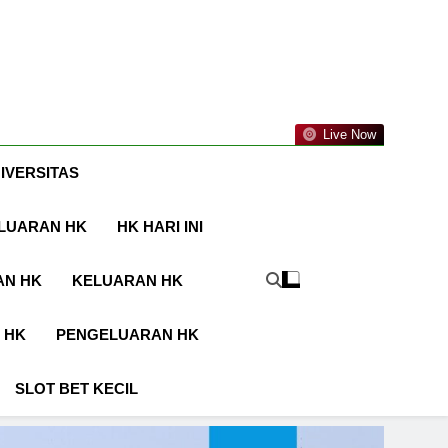
Live Now
IVERSITAS
LUARAN HK
HK HARI INI
AN HK
KELUARAN HK
 HK
PENGELUARAN HK
SLOT BET KECIL