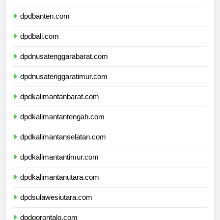
dpdjawatimur.com
dpdbanten.com
dpdbali.com
dpdnusatenggarabarat.com
dpdnusatenggaratimur.com
dpdkalimantanbarat.com
dpdkalimantantengah.com
dpdkalimantanselatan.com
dpdkalimantantimur.com
dpdkalimantanutara.com
dpdsulawesiutara.com