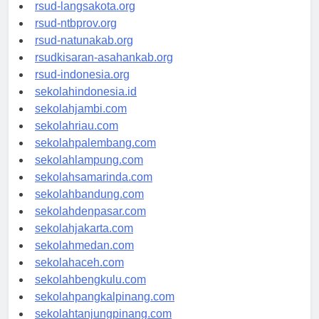
rsudtpi-kepriprov.org
rsud-langsakota.org
rsud-ntbprov.org
rsud-natunakab.org
rsudkisaran-asahankab.org
rsud-indonesia.org
sekolahindonesia.id
sekolahjambi.com
sekolahriau.com
sekolahpalembang.com
sekolahlampung.com
sekolahsamarinda.com
sekolahbandung.com
sekolahdenpasar.com
sekolahjakarta.com
sekolahmedan.com
sekolahaceh.com
sekolahbengkulu.com
sekolahpangkalpinang.com