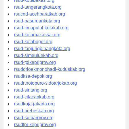
rsud-kotabekasi.org
rsud-tangerangkota.org
rsucnd-acehbaratkab.org
rsud-pasuruankota.org
rsud-limapuluhkotakab.org
rsud-kotamakassar.org
rsud-kotabogor.org
rsud-tanjungpinangkota.org
rsud-simeuluekab.org
rsud-tpikepriprov.org
rsuddrloekmonohadi-kuduskab.org
rsudksa-depok.org
rsudrtnotopuro-sidoarjokab.org
rsud-sintang.org
rsud-cilacapkab.org
rsudkoja-jakarta.org
rsud-brebeskab.org
rsud-sulbarprov.org