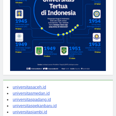
universitasaceh.id
universitasmedan.id
universitaspadang.id
universitaspekanbaru.id