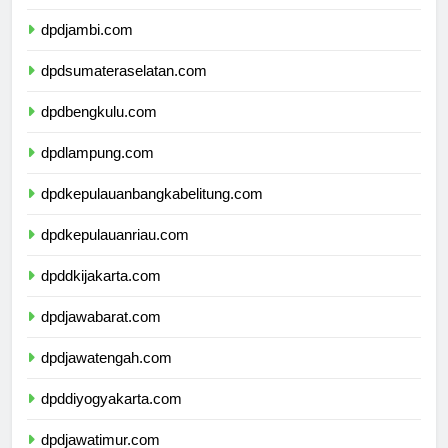
dpdriau.com
dpdjambi.com
dpdsumateraselatan.com
dpdbengkulu.com
dpdlampung.com
dpdkepulauanbangkabelitung.com
dpdkepulauanriau.com
dpddkijakarta.com
dpdjawabarat.com
dpdjawatengah.com
dpddiyogyakarta.com