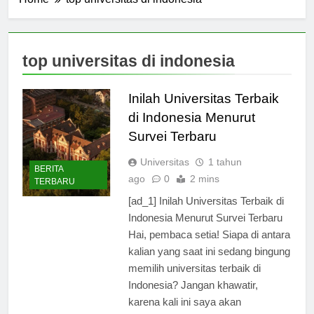
Home
top universitas di indonesia
top universitas di indonesia
Inilah Universitas Terbaik
di Indonesia Menurut
Survei Terbaru
Universitas
1 tahun
BERITA
ago
0
2 mins
TERBARU
[ad_1] Inilah Universitas Terbaik di
Indonesia Menurut Survei Terbaru
Hai, pembaca setia! Siapa di antara
kalian yang saat ini sedang bingung
memilih universitas terbaik di
Indonesia? Jangan khawatir,