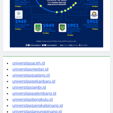
universitasaceh.id
universitasmedan.id
universitaspadang.id
universitaspekanbaru.id
universitasjambi.id
universitaspalembang.id
universitasbengkulu.id
universitaspangkalpinang.id