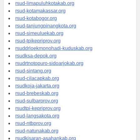
rsud-pasuruankota.org
rsud-limapuluhkotakab.org
rsud-kotamakassar.org
rsud-kotabogor.org
rsud-tanjungpinangkota.org
rsud-simeuluekab.org
rsud-tpikepriprov.org
rsuddrloekmonohadi-kuduskab.org
rsudksa-depok.org
rsudrtnotopuro-sidoarjokab.org
rsud-sintang.org
rsud-cilacapkab.org
rsudkoja-jakarta.org
rsud-brebeskab.org
rsud-sulbarprov.org
rsudtpi-kepriprov.org
rsud-langsakota.org
rsud-ntbprov.org
rsud-natunakab.org