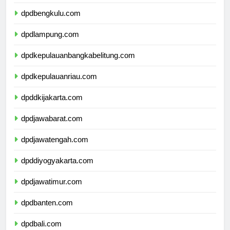
dpdsumateraselatan.com
dpdbengkulu.com
dpdlampung.com
dpdkepulauanbangkabelitung.com
dpdkepulauanriau.com
dpddkijakarta.com
dpdjawabarat.com
dpdjawatengah.com
dpddiyogyakarta.com
dpdjawatimur.com
dpdbanten.com