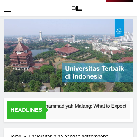
Live Now
 Universitas Muhammadiyah Malang: What to Expect
Temu
HEADLINES
2 Hari