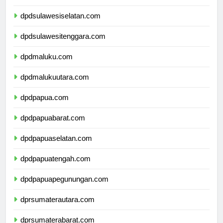
dpdsulawesibarat.com
dpdsulawesiselatan.com
dpdsulawesitenggara.com
dpdmaluku.com
dpdmalukuutara.com
dpdpapua.com
dpdpapuabarat.com
dpdpapuaselatan.com
dpdpapuatengah.com
dpdpapuapegunungan.com
dprsumaterautara.com