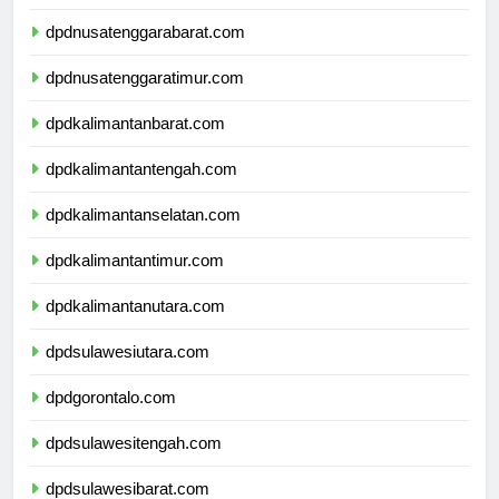
dpdbali.com
dpdnusatenggarabarat.com
dpdnusatenggaratimur.com
dpdkalimantanbarat.com
dpdkalimantantengah.com
dpdkalimantanselatan.com
dpdkalimantantimur.com
dpdkalimantanutara.com
dpdsulawesiutara.com
dpdgorontalo.com
dpdsulawesitengah.com