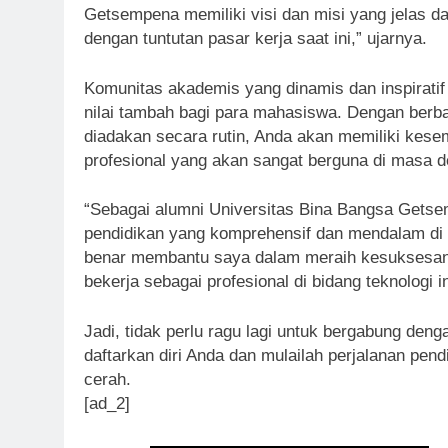
Getsempena memiliki visi dan misi yang jelas d
dengan tuntutan pasar kerja saat ini,” ujarnya.
Komunitas akademis yang dinamis dan inspiratif
nilai tambah bagi para mahasiswa. Dengan berba
diadakan secara rutin, Anda akan memiliki kese
profesional yang akan sangat berguna di masa d
“Sebagai alumni Universitas Bina Bangsa Gets
pendidikan yang komprehensif dan mendalam di si
benar membantu saya dalam meraih kesuksesan d
bekerja sebagai profesional di bidang teknologi i
Jadi, tidak perlu ragu lagi untuk bergabung de
daftarkan diri Anda dan mulailah perjalanan p
cerah.
[ad_2]