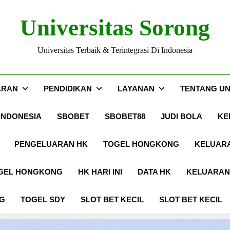
Universitas Sorong
Universitas Terbaik & Terintegrasi Di Indonesia
ARAN
PENDIDIKAN
LAYANAN
TENTANG UN
 INDONESIA
SBOBET
SBOBET88
JUDI BOLA
KE
PENGELUARAN HK
TOGEL HONGKONG
KELUAR
GEL HONGKONG
HK HARI INI
DATA HK
KELUARAN
G
TOGEL SDY
SLOT BET KECIL
SLOT BET KECIL