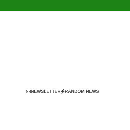
NEWSLETTER
RANDOM NEWS