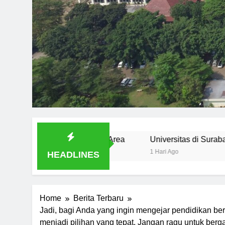
an Area
Universitas di Surabaya dengan Program Studi P
1 Hari Ago
HEADLINES
Home
Berita Terbaru
Jadi, bagi Anda yang ingin mengejar pendidikan b
menjadi pilihan yang tepat. Jangan ragu untuk berga