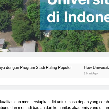
aling Populer
How Universitas PGRI Semarang Prepares 
2 Hari Ago
erkualitas dan mempersiapkan diri untuk masa depan yang cera
bung dan menjadi bagian dari komunitas akademis yang dinamis d