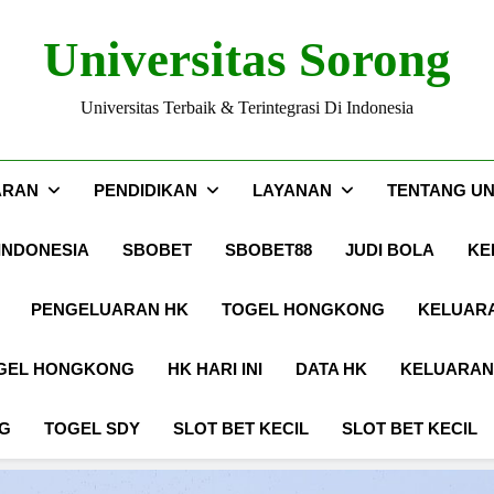
Universitas Sorong
Universitas Terbaik & Terintegrasi Di Indonesia
ARAN
PENDIDIKAN
LAYANAN
TENTANG UN
 INDONESIA
SBOBET
SBOBET88
JUDI BOLA
KE
PENGELUARAN HK
TOGEL HONGKONG
KELUAR
GEL HONGKONG
HK HARI INI
DATA HK
KELUARAN
G
TOGEL SDY
SLOT BET KECIL
SLOT BET KECIL