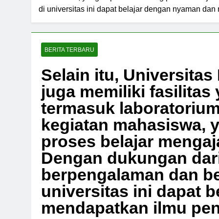
di universitas ini dapat belajar dengan nyaman da
BERITA TERBARU
Selain itu, Universit
juga memiliki fasilita
termasuk laboratorium
kegiatan mahasiswa,
proses belajar mengaj
Dengan dukungan dar
berpengalaman dan be
universitas ini dapat
mendapatkan ilmu pen