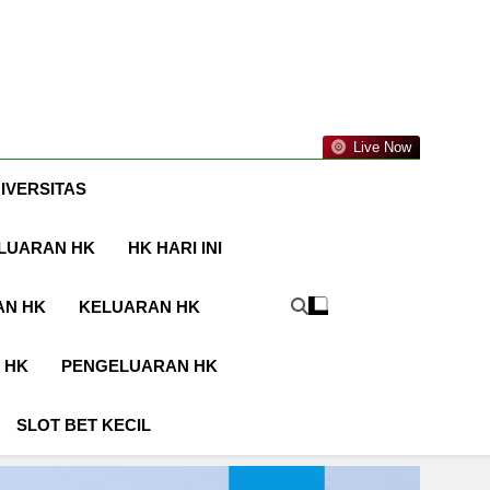
Live Now
IVERSITAS
LUARAN HK
HK HARI INI
AN HK
KELUARAN HK
 HK
PENGELUARAN HK
SLOT BET KECIL