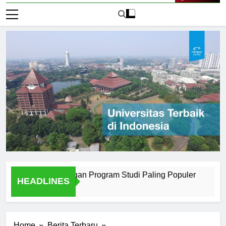
Live Now
 Surabaya dengan Program Studi Paling Populer
How Univ
HEADLINES
2 Hari Ago