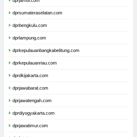
dprjambi.com
dprsumateraselatan.com
dprbengkulu.com
dprlampung.com
dprkepulauanbangkabelitung.com
dprkepulauanriau.com
dprdkijakarta.com
dprjawabarat.com
dprjawatengah.com
dprdiyogyakarta.com
dprjawatimur.com