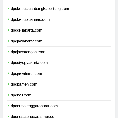
dpdlampung.com
dpdkepulauanbangkabelitung.com
dpdkepulauanriau.com
dpddkijakarta.com
dpdjawabarat.com
dpdjawatengah.com
dpddiyogyakarta.com
dpdjawatimur.com
dpdbanten.com
dpdbali.com
dpdnusatenggarabarat.com