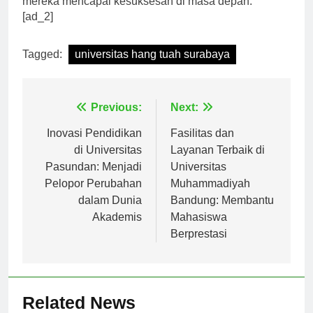
mereka mencapai kesuksesan di masa depan.
[ad_2]
Tagged:
universitas hang tuah surabaya
Navigasi
Previous:
Next:
pos
Inovasi Pendidikan
Fasilitas dan
di Universitas
Layanan Terbaik di
Pasundan: Menjadi
Universitas
Pelopor Perubahan
Muhammadiyah
dalam Dunia
Bandung: Membantu
Akademis
Mahasiswa
Berprestasi