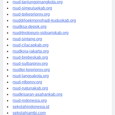
rsud-kotabogor.org
rsud-tanjungpinangkota.org
rsud-simeuluekab.org
rsud-tpikepriprov.org
rsuddrloekmonohadi-kuduskab.org
rsudksa-depok.org
rsudrtnotopuro-sidoarjokab.org
rsud-sintang.org
rsud-cilacapkab.org
rsudkoja-jakarta.org
rsud-brebeskab.org
rsud-sulbarprov.org
rsudtpi-kepriprov.org
rsud-langsakota.org
rsud-ntbprov.org
rsud-natunakab.org
rsudkisaran-asahankab.org
rsud-indonesia.org
sekolahindonesia.id