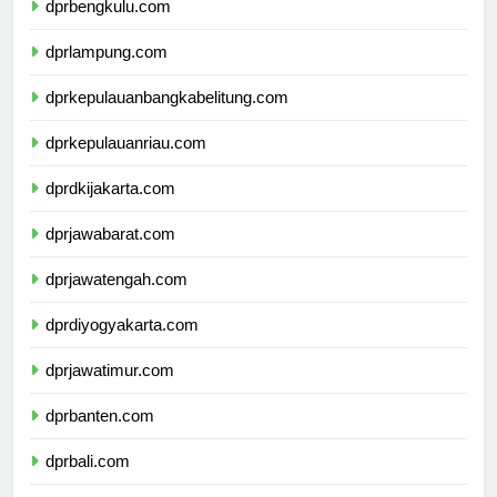
dprbengkulu.com
dprlampung.com
dprkepulauanbangkabelitung.com
dprkepulauanriau.com
dprdkijakarta.com
dprjawabarat.com
dprjawatengah.com
dprdiyogyakarta.com
dprjawatimur.com
dprbanten.com
dprbali.com