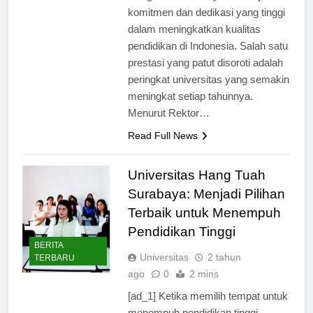
Hang Tuah Surabaya menunjukkan
komitmen dan dedikasi yang tinggi
dalam meningkatkan kualitas
pendidikan di Indonesia. Salah satu
prestasi yang patut disoroti adalah
peringkat universitas yang semakin
meningkat setiap tahunnya.
Menurut Rektor…
Read Full News
Universitas Hang Tuah
Surabaya: Menjadi Pilihan
Terbaik untuk Menempuh
Pendidikan Tinggi
BERITA
Universitas
2 tahun
TERBARU
ago
0
2 mins
[ad_1] Ketika memilih tempat untuk