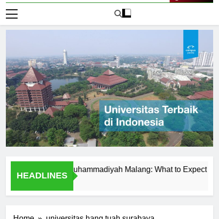
Live Now
t Universitas Muhammadiyah Malang: What to Expect
Tem
HEADLINES
1 Ha