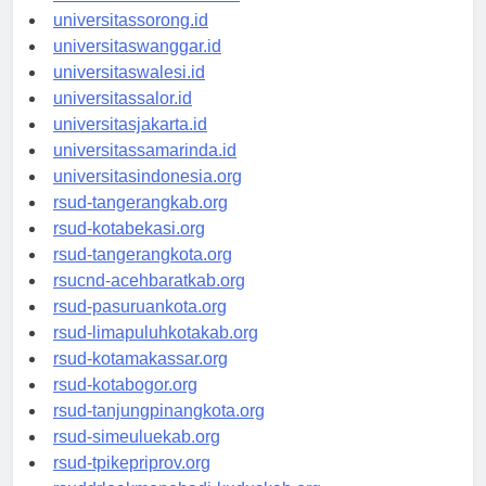
universitasmanokwari.id
universitassorong.id
universitaswanggar.id
universitaswalesi.id
universitassalor.id
universitasjakarta.id
universitassamarinda.id
universitasindonesia.org
rsud-tangerangkab.org
rsud-kotabekasi.org
rsud-tangerangkota.org
rsucnd-acehbaratkab.org
rsud-pasuruankota.org
rsud-limapuluhkotakab.org
rsud-kotamakassar.org
rsud-kotabogor.org
rsud-tanjungpinangkota.org
rsud-simeuluekab.org
rsud-tpikepriprov.org