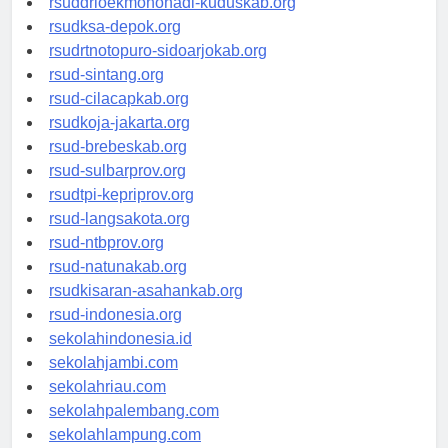
rsuddrloekmonohadi-kuduskab.org
rsudksa-depok.org
rsudrtnotopuro-sidoarjokab.org
rsud-sintang.org
rsud-cilacapkab.org
rsudkoja-jakarta.org
rsud-brebeskab.org
rsud-sulbarprov.org
rsudtpi-kepriprov.org
rsud-langsakota.org
rsud-ntbprov.org
rsud-natunakab.org
rsudkisaran-asahankab.org
rsud-indonesia.org
sekolahindonesia.id
sekolahjambi.com
sekolahriau.com
sekolahpalembang.com