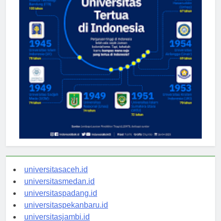
universitasaceh.id
universitasmedan.id
universitaspadang.id
universitaspekanbaru.id