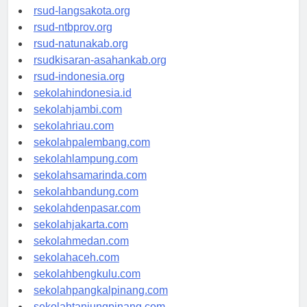
rsudtpi-kepriprov.org
rsud-langsakota.org
rsud-ntbprov.org
rsud-natunakab.org
rsudkisaran-asahankab.org
rsud-indonesia.org
sekolahindonesia.id
sekolahjambi.com
sekolahriau.com
sekolahpalembang.com
sekolahlampung.com
sekolahsamarinda.com
sekolahbandung.com
sekolahdenpasar.com
sekolahjakarta.com
sekolahmedan.com
sekolahaceh.com
sekolahbengkulu.com
sekolahpangkalpinang.com