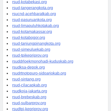
rsud-tangerangkab.org
rsud-kotabekasi.org
rsud-tangerangkota.org
rsucnd-acehbaratkab.org
rsud-pasuruankota.org
rsud-limapuluhkotakab.org
rsud-kotamakassar.org
rsud-kotabogor.org
rsud-tanjungpinangkota.org
rsud-simeuluekab.org
rsud-tpikepriprov.org
rsuddrloekmonohadi-kuduskab.org
rsudksa-depok.org
rsudrtnotopuro-sidoarjokab.org
rsud-sintang.org
rsud-cilacapkab.org
rsudkoja-jakarta.org
rsud-brebeskab.org
rsud-sulbarprov.org