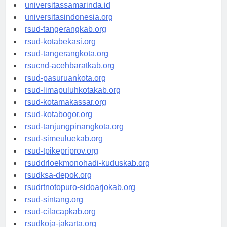
universitasjakarta.id
universitassamarinda.id
universitasindonesia.org
rsud-tangerangkab.org
rsud-kotabekasi.org
rsud-tangerangkota.org
rsucnd-acehbaratkab.org
rsud-pasuruankota.org
rsud-limapuluhkotakab.org
rsud-kotamakassar.org
rsud-kotabogor.org
rsud-tanjungpinangkota.org
rsud-simeuluekab.org
rsud-tpikepriprov.org
rsuddrloekmonohadi-kuduskab.org
rsudksa-depok.org
rsudrtnotopuro-sidoarjokab.org
rsud-sintang.org
rsud-cilacapkab.org