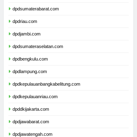
dpdsumaterautara.com
dpdsumaterabarat.com
dpdriau.com
dpdjambi.com
dpdsumateraselatan.com
dpdbengkulu.com
dpdlampung.com
dpdkepulauanbangkabelitung.com
dpdkepulauanriau.com
dpddkijakarta.com
dpdjawabarat.com