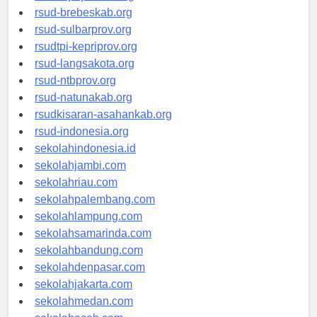
rsudkoja-jakarta.org
rsud-brebeskab.org
rsud-sulbarprov.org
rsudtpi-kepriprov.org
rsud-langsakota.org
rsud-ntbprov.org
rsud-natunakab.org
rsudkisaran-asahankab.org
rsud-indonesia.org
sekolahindonesia.id
sekolahjambi.com
sekolahriau.com
sekolahpalembang.com
sekolahlampung.com
sekolahsamarinda.com
sekolahbandung.com
sekolahdenpasar.com
sekolahjakarta.com
sekolahmedan.com