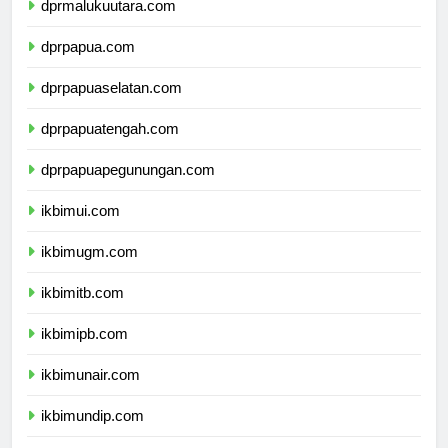
dprmalukuutara.com
dprpapua.com
dprpapuaselatan.com
dprpapuatengah.com
dprpapuapegunungan.com
ikbimui.com
ikbimugm.com
ikbimitb.com
ikbimipb.com
ikbimunair.com
ikbimundip.com