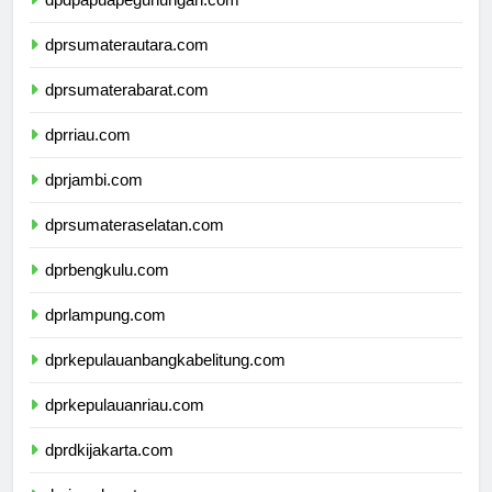
dpdpapuapegunungan.com
dprsumaterautara.com
dprsumaterabarat.com
dprriau.com
dprjambi.com
dprsumateraselatan.com
dprbengkulu.com
dprlampung.com
dprkepulauanbangkabelitung.com
dprkepulauanriau.com
dprdkijakarta.com