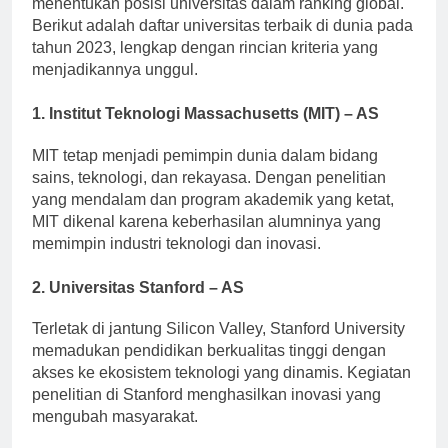
menentukan posisi universitas dalam ranking global.
Berikut adalah daftar universitas terbaik di dunia pada
tahun 2023, lengkap dengan rincian kriteria yang
menjadikannya unggul.
1. Institut Teknologi Massachusetts (MIT) – AS
MIT tetap menjadi pemimpin dunia dalam bidang
sains, teknologi, dan rekayasa. Dengan penelitian
yang mendalam dan program akademik yang ketat,
MIT dikenal karena keberhasilan alumninya yang
memimpin industri teknologi dan inovasi.
2. Universitas Stanford – AS
Terletak di jantung Silicon Valley, Stanford University
memadukan pendidikan berkualitas tinggi dengan
akses ke ekosistem teknologi yang dinamis. Kegiatan
penelitian di Stanford menghasilkan inovasi yang
mengubah masyarakat.