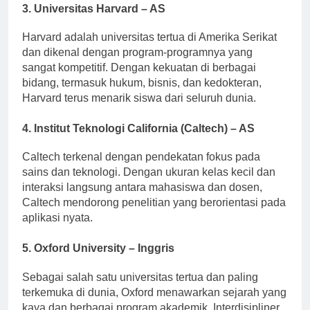
3. Universitas Harvard – AS
Harvard adalah universitas tertua di Amerika Serikat
dan dikenal dengan program-programnya yang
sangat kompetitif. Dengan kekuatan di berbagai
bidang, termasuk hukum, bisnis, dan kedokteran,
Harvard terus menarik siswa dari seluruh dunia.
4. Institut Teknologi California (Caltech) – AS
Caltech terkenal dengan pendekatan fokus pada
sains dan teknologi. Dengan ukuran kelas kecil dan
interaksi langsung antara mahasiswa dan dosen,
Caltech mendorong penelitian yang berorientasi pada
aplikasi nyata.
5. Oxford University – Inggris
Sebagai salah satu universitas tertua dan paling
terkemuka di dunia, Oxford menawarkan sejarah yang