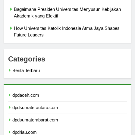
the Job Market
Bagaimana Presiden Universitas Menyusun Kebijakan
Akademik yang Efektif
How Universitas Katolik Indonesia Atma Jaya Shapes
Future Leaders
Categories
Berita Terbaru
dpdaceh.com
dpdsumaterautara.com
dpdsumaterabarat.com