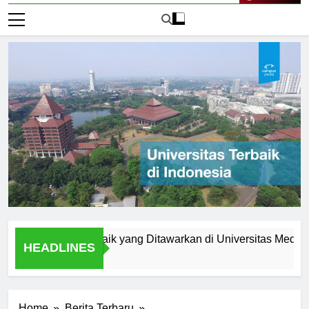
Live Now
m Studi Terbaik yang Ditawarkan di Universitas Medan Area
HEADLINES