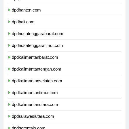
dpdjawatimur.com
dpdbanten.com
dpdbali.com
dpdnusatenggarabarat.com
dpdnusatenggaratimur.com
dpdkalimantanbarat.com
dpdkalimantantengah.com
dpdkalimantanselatan.com
dpdkalimantantimur.com
dpdkalimantanutara.com
dpdsulawesiutara.com