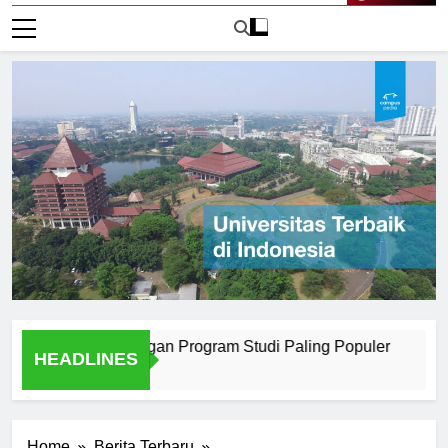
Live Now
 Surabaya dengan Program Studi Paling Populer
How Univ
HEADLINES
2 Hari Ago