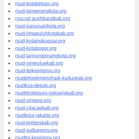
rsud-tangerangkab.org
rsud-kotabekasi.org
rsud-tangerangkota.org
rsucnd-acehbaratkab.org
rsud-pasuruankota.org
rsud-limapuluhkotakab.org
rsud-kotamakassar.org
rsud-kotabogor.org
rsud-tanjungpinangkota.org
rsud-simeuluekab.org
rsud-tpikepriprov.org
rsuddrloekmonohadi-kuduskab.org
rsudksa-depok.org
rsudrtnotopuro-sidoarjokab.org
rsud-sintang.org
rsud-cilacapkab.org
rsudkoja-jakarta.org
rsud-brebeskab.org
rsud-sulbarprov.org