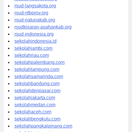
rsudtpi-kepriprov.org
rsud-langsakota.org
rsud-ntbprov.org
rsud-natunakab.org
rsudkisaran-asahankab.org
rsud-indonesia.org
sekolahindonesia.id
sekolahjambi.com
sekolahriau.com
sekolahpalembang.com
sekolahlampung.com
sekolahsamarinda.com
sekolahbandung.com
sekolahdenpasar.com
sekolahjakarta.com
sekolahmedan.com
sekolahaceh.com
sekolahbengkulu.com
sekolahpangkalpinang.com