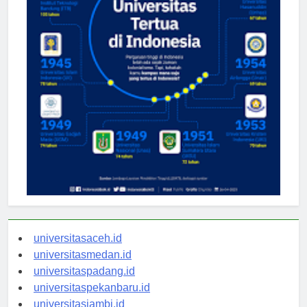
universitasaceh.id
universitasmedan.id
universitaspadang.id
universitaspekanbaru.id