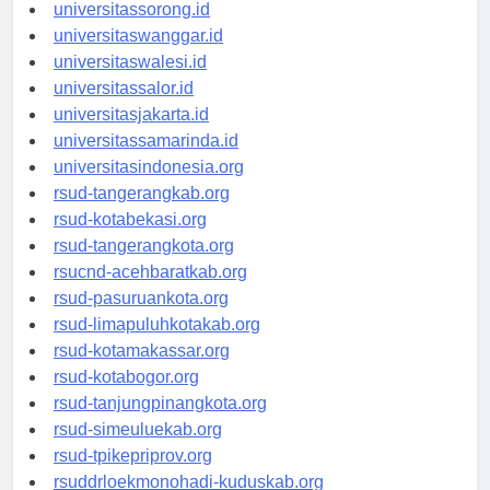
universitasmanokwari.id
universitassorong.id
universitaswanggar.id
universitaswalesi.id
universitassalor.id
universitasjakarta.id
universitassamarinda.id
universitasindonesia.org
rsud-tangerangkab.org
rsud-kotabekasi.org
rsud-tangerangkota.org
rsucnd-acehbaratkab.org
rsud-pasuruankota.org
rsud-limapuluhkotakab.org
rsud-kotamakassar.org
rsud-kotabogor.org
rsud-tanjungpinangkota.org
rsud-simeuluekab.org
rsud-tpikepriprov.org