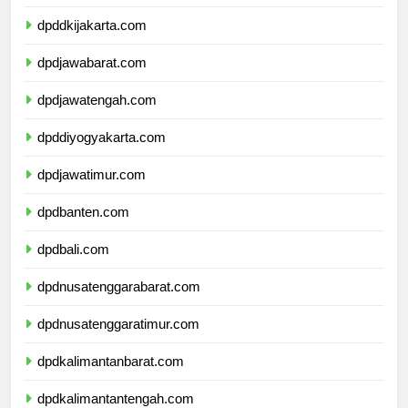
dpdkepulauanriau.com
dpddkijakarta.com
dpdjawabarat.com
dpdjawatengah.com
dpddiyogyakarta.com
dpdjawatimur.com
dpdbanten.com
dpdbali.com
dpdnusatenggarabarat.com
dpdnusatenggaratimur.com
dpdkalimantanbarat.com