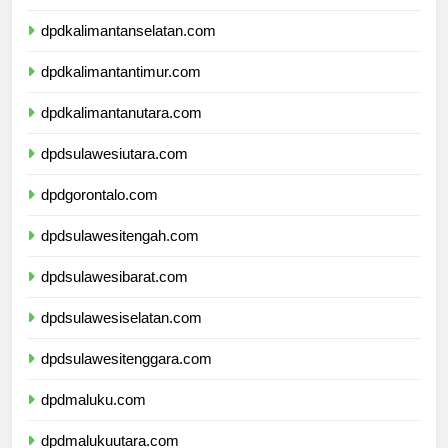
dpdkalimantantengah.com
dpdkalimantanselatan.com
dpdkalimantantimur.com
dpdkalimantanutara.com
dpdsulawesiutara.com
dpdgorontalo.com
dpdsulawesitengah.com
dpdsulawesibarat.com
dpdsulawesiselatan.com
dpdsulawesitenggara.com
dpdmaluku.com