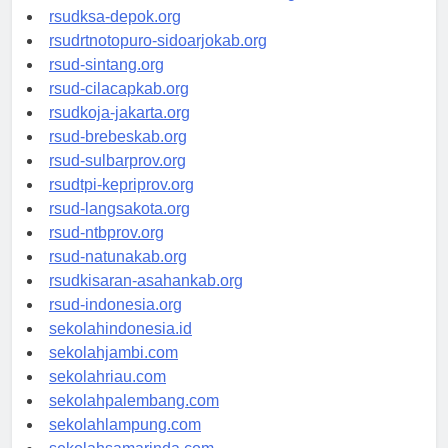
rsuddrloekmonohadi-kuduskab.org
rsudksa-depok.org
rsudrtnotopuro-sidoarjokab.org
rsud-sintang.org
rsud-cilacapkab.org
rsudkoja-jakarta.org
rsud-brebeskab.org
rsud-sulbarprov.org
rsudtpi-kepriprov.org
rsud-langsakota.org
rsud-ntbprov.org
rsud-natunakab.org
rsudkisaran-asahankab.org
rsud-indonesia.org
sekolahindonesia.id
sekolahjambi.com
sekolahriau.com
sekolahpalembang.com
sekolahlampung.com