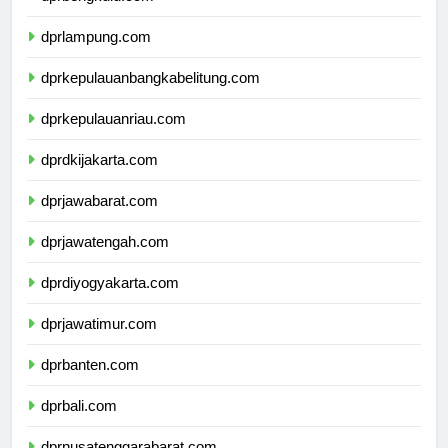
dprbengkulu.com
dprlampung.com
dprkepulauanbangkabelitung.com
dprkepulauanriau.com
dprdkijakarta.com
dprjawabarat.com
dprjawatengah.com
dprdiyogyakarta.com
dprjawatimur.com
dprbanten.com
dprbali.com