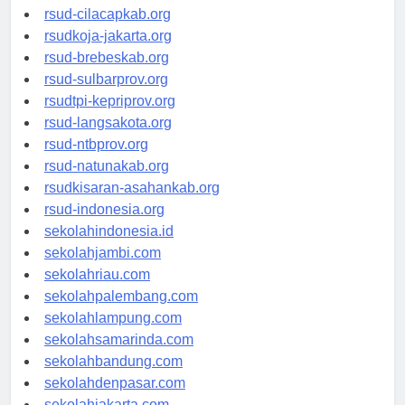
rsud-sintang.org
rsud-cilacapkab.org
rsudkoja-jakarta.org
rsud-brebeskab.org
rsud-sulbarprov.org
rsudtpi-kepriprov.org
rsud-langsakota.org
rsud-ntbprov.org
rsud-natunakab.org
rsudkisaran-asahankab.org
rsud-indonesia.org
sekolahindonesia.id
sekolahjambi.com
sekolahriau.com
sekolahpalembang.com
sekolahlampung.com
sekolahsamarinda.com
sekolahbandung.com
sekolahdenpasar.com