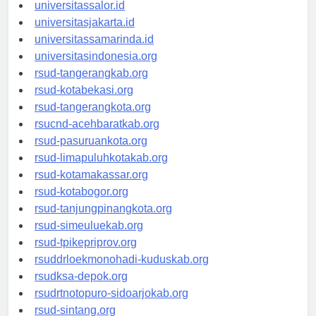
universitaswalesi.id
universitassalor.id
universitasjakarta.id
universitassamarinda.id
universitasindonesia.org
rsud-tangerangkab.org
rsud-kotabekasi.org
rsud-tangerangkota.org
rsucnd-acehbaratkab.org
rsud-pasuruankota.org
rsud-limapuluhkotakab.org
rsud-kotamakassar.org
rsud-kotabogor.org
rsud-tanjungpinangkota.org
rsud-simeuluekab.org
rsud-tpikepriprov.org
rsuddrloekmonohadi-kuduskab.org
rsudksa-depok.org
rsudrtnotopuro-sidoarjokab.org