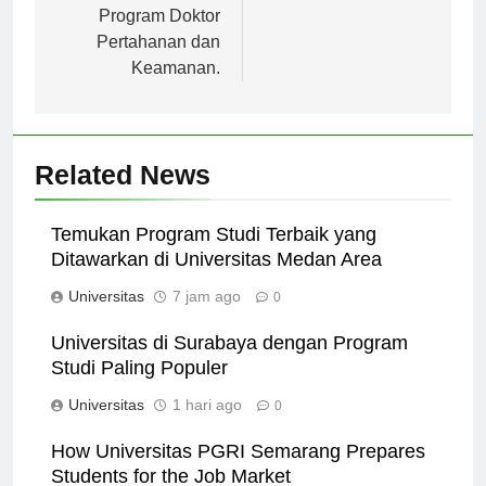
dan Keamanan serta
Program Doktor
Pertahanan dan
Keamanan.
Related News
Temukan Program Studi Terbaik yang
Ditawarkan di Universitas Medan Area
Universitas
7 jam ago
0
Universitas di Surabaya dengan Program
Studi Paling Populer
Universitas
1 hari ago
0
How Universitas PGRI Semarang Prepares