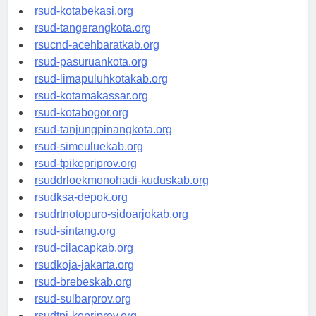
rsud-tangerangkab.org
rsud-kotabekasi.org
rsud-tangerangkota.org
rsucnd-acehbaratkab.org
rsud-pasuruankota.org
rsud-limapuluhkotakab.org
rsud-kotamakassar.org
rsud-kotabogor.org
rsud-tanjungpinangkota.org
rsud-simeuluekab.org
rsud-tpikepriprov.org
rsuddrloekmonohadi-kuduskab.org
rsudksa-depok.org
rsudrtnotopuro-sidoarjokab.org
rsud-sintang.org
rsud-cilacapkab.org
rsudkoja-jakarta.org
rsud-brebeskab.org
rsud-sulbarprov.org