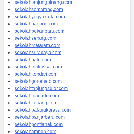
sekolahpangkalpinang.com
sekolahtanjungpinang.com
sekolahsemarang.com
sekolahyogyakarta.com
sekolahpadang.com
sekolahpekanbaru.com
sekolahserang.com
sekolahmataram.com
sekolahsurabaya.com
sekolahpalu.com
sekolahmakassar.com
sekolahkendari.com
sekolahgorontalo.com
sekolahtanjungselor.com
sekolahmanado.com
sekolahkupang.com
sekolahpalangkaraya.com
sekolahbanjarbaru.com
sekolahpontianak.com