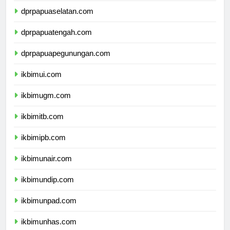
dprpapuaselatan.com
dprpapuatengah.com
dprpapuapegunungan.com
ikbimui.com
ikbimugm.com
ikbimitb.com
ikbimipb.com
ikbimunair.com
ikbimundip.com
ikbimunpad.com