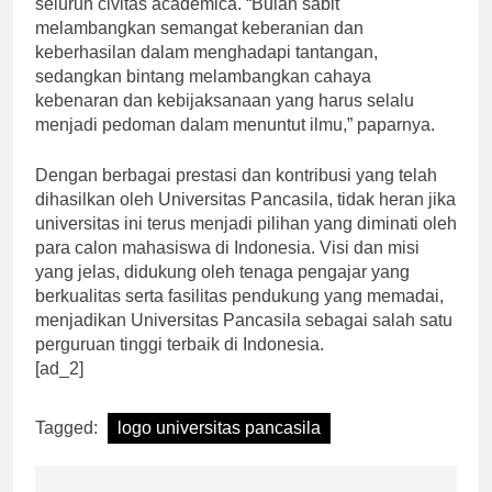
seluruh civitas academica. “Bulan sabit
melambangkan semangat keberanian dan
keberhasilan dalam menghadapi tantangan,
sedangkan bintang melambangkan cahaya
kebenaran dan kebijaksanaan yang harus selalu
menjadi pedoman dalam menuntut ilmu,” paparnya.
Dengan berbagai prestasi dan kontribusi yang telah
dihasilkan oleh Universitas Pancasila, tidak heran jika
universitas ini terus menjadi pilihan yang diminati oleh
para calon mahasiswa di Indonesia. Visi dan misi
yang jelas, didukung oleh tenaga pengajar yang
berkualitas serta fasilitas pendukung yang memadai,
menjadikan Universitas Pancasila sebagai salah satu
perguruan tinggi terbaik di Indonesia.
[ad_2]
Tagged:
logo universitas pancasila