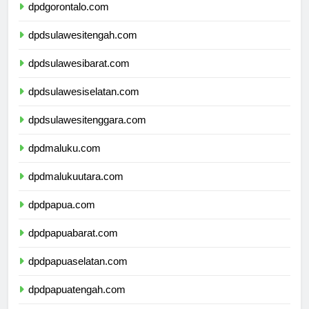
dpdgorontalo.com
dpdsulawesitengah.com
dpdsulawesibarat.com
dpdsulawesiselatan.com
dpdsulawesitenggara.com
dpdmaluku.com
dpdmalukuutara.com
dpdpapua.com
dpdpapuabarat.com
dpdpapuaselatan.com
dpdpapuatengah.com