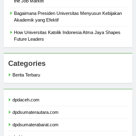
the Job Market
Bagaimana Presiden Universitas Menyusun Kebijakan
Akademik yang Efektif
How Universitas Katolik Indonesia Atma Jaya Shapes
Future Leaders
Categories
Berita Terbaru
dpdaceh.com
dpdsumaterautara.com
dpdsumaterabarat.com