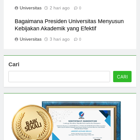
Students for the Job Market
Universitas
2 hari ago
0
Bagaimana Presiden Universitas Menyusun
Kebijakan Akademik yang Efektif
Universitas
3 hari ago
0
Cari
CARI