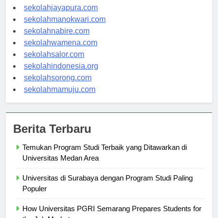
sekolahambon.com
sekolahjayapura.com
sekolahmanokwari.com
sekolahnabire.com
sekolahwamena.com
sekolahsalor.com
sekolahindonesia.org
sekolahsorong.com
sekolahmamuju.com
Berita Terbaru
Temukan Program Studi Terbaik yang Ditawarkan di
Universitas Medan Area
Universitas di Surabaya dengan Program Studi Paling
Populer
How Universitas PGRI Semarang Prepares Students for