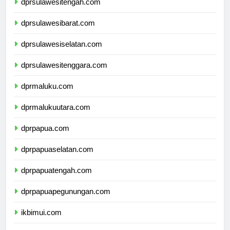
dprsulawesitengah.com
dprsulawesibarat.com
dprsulawesiselatan.com
dprsulawesitenggara.com
dprmaluku.com
dprmalukuutara.com
dprpapua.com
dprpapuaselatan.com
dprpapuatengah.com
dprpapuapegunungan.com
ikbimui.com