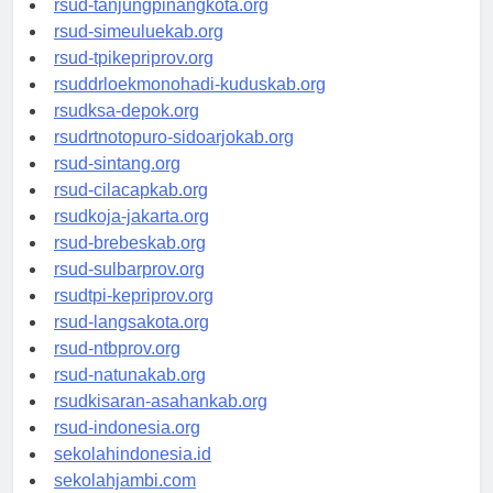
rsud-tanjungpinangkota.org
rsud-simeuluekab.org
rsud-tpikepriprov.org
rsuddrloekmonohadi-kuduskab.org
rsudksa-depok.org
rsudrtnotopuro-sidoarjokab.org
rsud-sintang.org
rsud-cilacapkab.org
rsudkoja-jakarta.org
rsud-brebeskab.org
rsud-sulbarprov.org
rsudtpi-kepriprov.org
rsud-langsakota.org
rsud-ntbprov.org
rsud-natunakab.org
rsudkisaran-asahankab.org
rsud-indonesia.org
sekolahindonesia.id