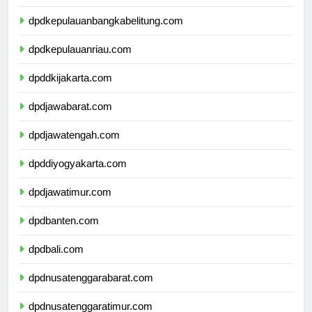
dpdlampung.com
dpdkepulauanbangkabelitung.com
dpdkepulauanriau.com
dpddkijakarta.com
dpdjawabarat.com
dpdjawatengah.com
dpddiyogyakarta.com
dpdjawatimur.com
dpdbanten.com
dpdbali.com
dpdnusatenggarabarat.com