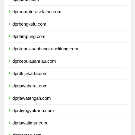
dprjambi.com
dprsumateraselatan.com
dprbengkulu.com
dprlampung.com
dprkepulauanbangkabelitung.com
dprkepulauanriau.com
dprdkijakarta.com
dprjawabarat.com
dprjawatengah.com
dprdiyogyakarta.com
dprjawatimur.com