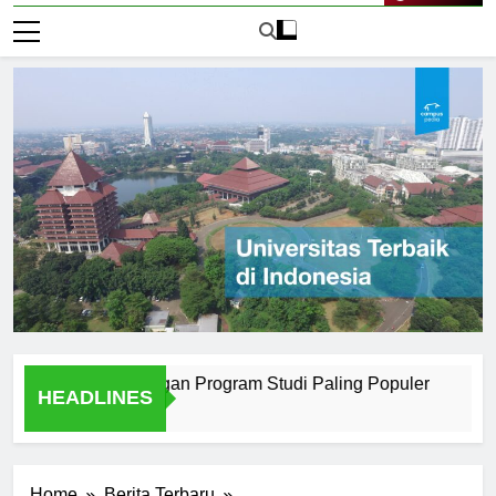
Live Now
 Surabaya dengan Program Studi Paling Populer
How Uni
HEADLINES
2 Hari Ago