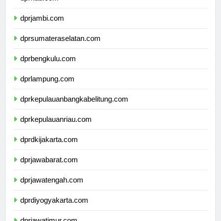
dprriau.com
dprjambi.com
dprsumateraselatan.com
dprbengkulu.com
dprlampung.com
dprkepulauanbangkabelitung.com
dprkepulauanriau.com
dprdkijakarta.com
dprjawabarat.com
dprjawatengah.com
dprdiyogyakarta.com