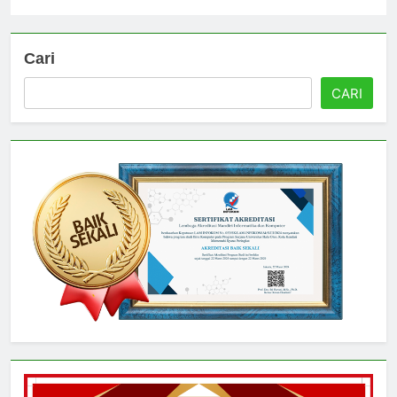
Universitas
4 hari ago
0
Cari
CARI