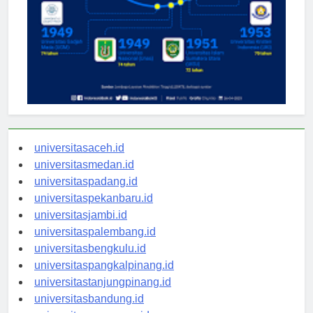
universitasaceh.id
universitasmedan.id
universitaspadang.id
universitaspekanbaru.id
universitasjambi.id
universitaspalembang.id
universitasbengkulu.id
universitaspangkalpinang.id
universitastanjungpinang.id
universitasbandung.id