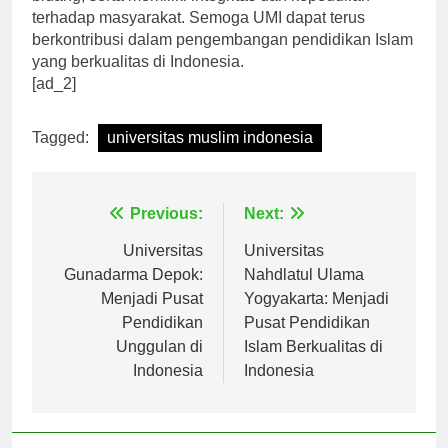
bidang, serta memiliki integritas dan kepedulian
terhadap masyarakat. Semoga UMI dapat terus
berkontribusi dalam pengembangan pendidikan Islam
yang berkualitas di Indonesia.
[ad_2]
Tagged:
universitas muslim indonesia
Navigasi
Previous:
Next:
pos
Universitas
Universitas
Gunadarma Depok:
Nahdlatul Ulama
Menjadi Pusat
Yogyakarta: Menjadi
Pendidikan
Pusat Pendidikan
Unggulan di
Islam Berkualitas di
Indonesia
Indonesia