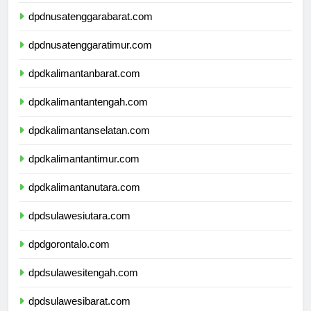
dpdbali.com
dpdnusatenggarabarat.com
dpdnusatenggaratimur.com
dpdkalimantanbarat.com
dpdkalimantantengah.com
dpdkalimantanselatan.com
dpdkalimantantimur.com
dpdkalimantanutara.com
dpdsulawesiutara.com
dpdgorontalo.com
dpdsulawesitengah.com