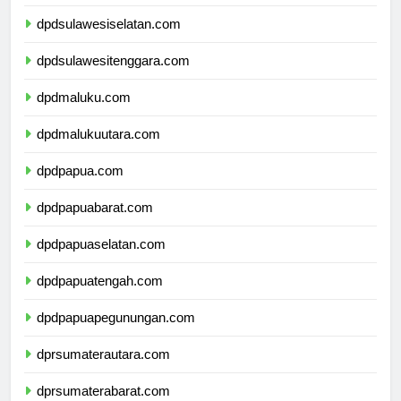
dpdsulawesibarat.com
dpdsulawesiselatan.com
dpdsulawesitenggara.com
dpdmaluku.com
dpdmalukuutara.com
dpdpapua.com
dpdpapuabarat.com
dpdpapuaselatan.com
dpdpapuatengah.com
dpdpapuapegunungan.com
dprsumaterautara.com