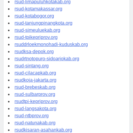
rsud-limapuluhkotakab.org
rsud-kotamakassar.org
rsud-kotabogor.org
rsud-tanjungpinangkota.org
rsud-simeuluekab.org
rsud-tpikepriprov.org
rsuddrloekmonohadi-kuduskab.org
rsudksa-depok.org
rsudrtnotopuro-sidoarjokab.org
rsud-sintang.org
rsud-cilacapkab.org
rsudkoja-jakarta.org
rsud-brebeskab.org
rsud-sulbarprov.org
rsudtpi-kepriprov.org
rsud-langsakota.org
rsud-ntbprov.org
rsud-natunakab.org