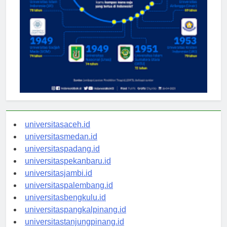
universitasaceh.id
universitasmedan.id
universitaspadang.id
universitaspekanbaru.id
universitasjambi.id
universitaspalembang.id
universitasbengkulu.id
universitaspangkalpinang.id