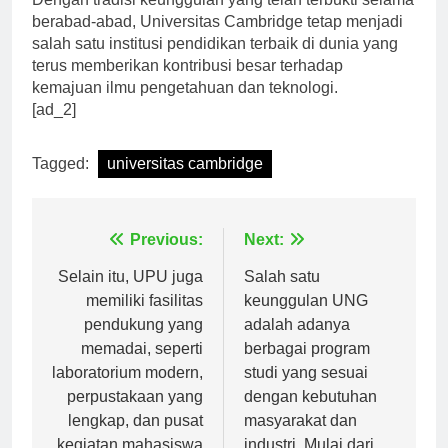
Dengan tradisi keunggulan yang telah terbukti selama
berabad-abad, Universitas Cambridge tetap menjadi
salah satu institusi pendidikan terbaik di dunia yang
terus memberikan kontribusi besar terhadap
kemajuan ilmu pengetahuan dan teknologi.
[ad_2]
Tagged:
universitas cambridge
Navigasi
Previous:
Next:
pos
Selain itu, UPU juga
Salah satu
memiliki fasilitas
keunggulan UNG
pendukung yang
adalah adanya
memadai, seperti
berbagai program
laboratorium modern,
studi yang sesuai
perpustakaan yang
dengan kebutuhan
lengkap, dan pusat
masyarakat dan