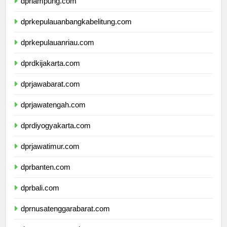
dprlampung.com
dprkepulauanbangkabelitung.com
dprkepulauanriau.com
dprdkijakarta.com
dprjawabarat.com
dprjawatengah.com
dprdiyogyakarta.com
dprjawatimur.com
dprbanten.com
dprbali.com
dprnusatenggarabarat.com