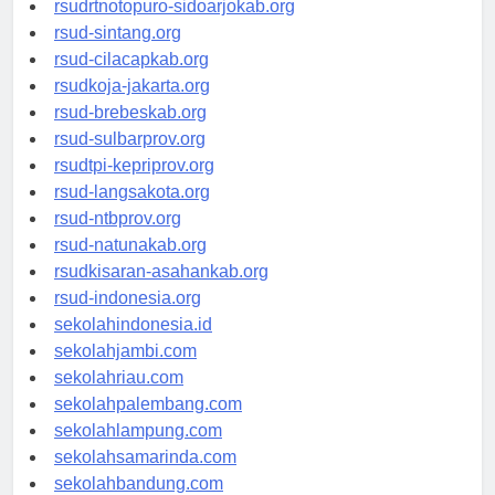
rsudrtnotopuro-sidoarjokab.org
rsud-sintang.org
rsud-cilacapkab.org
rsudkoja-jakarta.org
rsud-brebeskab.org
rsud-sulbarprov.org
rsudtpi-kepriprov.org
rsud-langsakota.org
rsud-ntbprov.org
rsud-natunakab.org
rsudkisaran-asahankab.org
rsud-indonesia.org
sekolahindonesia.id
sekolahjambi.com
sekolahriau.com
sekolahpalembang.com
sekolahlampung.com
sekolahsamarinda.com