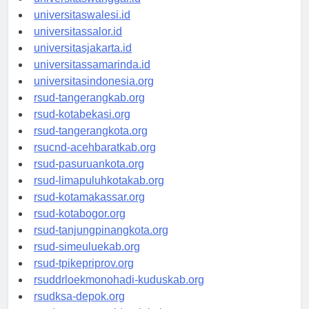
universitaswanggar.id
universitaswalesi.id
universitassalor.id
universitasjakarta.id
universitassamarinda.id
universitasindonesia.org
rsud-tangerangkab.org
rsud-kotabekasi.org
rsud-tangerangkota.org
rsucnd-acehbaratkab.org
rsud-pasuruankota.org
rsud-limapuluhkotakab.org
rsud-kotamakassar.org
rsud-kotabogor.org
rsud-tanjungpinangkota.org
rsud-simeuluekab.org
rsud-tpikepriprov.org
rsuddrloekmonohadi-kuduskab.org
rsudksa-depok.org