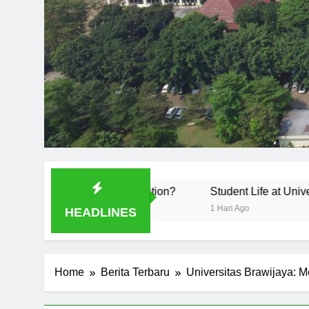
ucation?
Student Life at Universitas Muhammadiyah Mal
1 Hari Ago
HEADLINES
Home
Berita Terbaru
Universitas Brawijaya: 