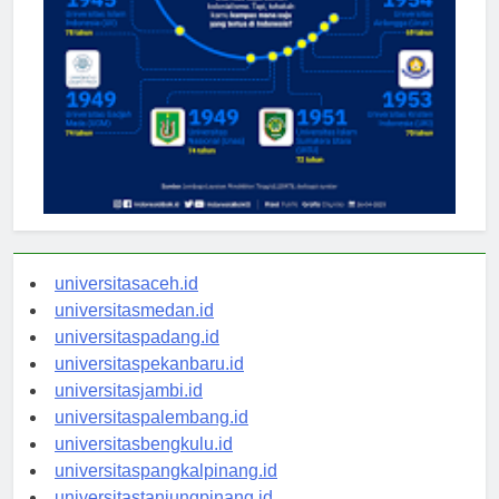
universitasaceh.id
universitasmedan.id
universitaspadang.id
universitaspekanbaru.id
universitasjambi.id
universitaspalembang.id
universitasbengkulu.id
universitaspangkalpinang.id