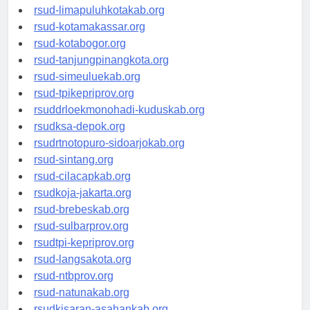
rsud-pasuruankota.org
rsud-limapuluhkotakab.org
rsud-kotamakassar.org
rsud-kotabogor.org
rsud-tanjungpinangkota.org
rsud-simeuluekab.org
rsud-tpikepriprov.org
rsuddrloekmonohadi-kuduskab.org
rsudksa-depok.org
rsudrtnotopuro-sidoarjokab.org
rsud-sintang.org
rsud-cilacapkab.org
rsudkoja-jakarta.org
rsud-brebeskab.org
rsud-sulbarprov.org
rsudtpi-kepriprov.org
rsud-langsakota.org
rsud-ntbprov.org
rsud-natunakab.org