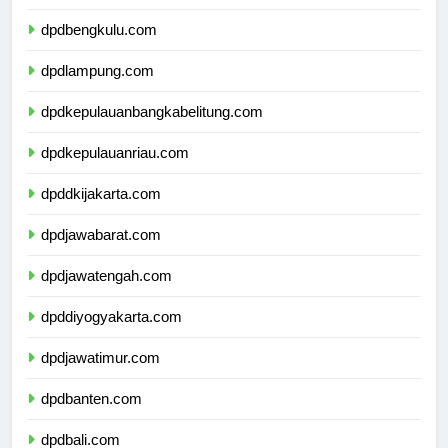
dpdsumateraselatan.com
dpdbengkulu.com
dpdlampung.com
dpdkepulauanbangkabelitung.com
dpdkepulauanriau.com
dpddkijakarta.com
dpdjawabarat.com
dpdjawatengah.com
dpddiyogyakarta.com
dpdjawatimur.com
dpdbanten.com