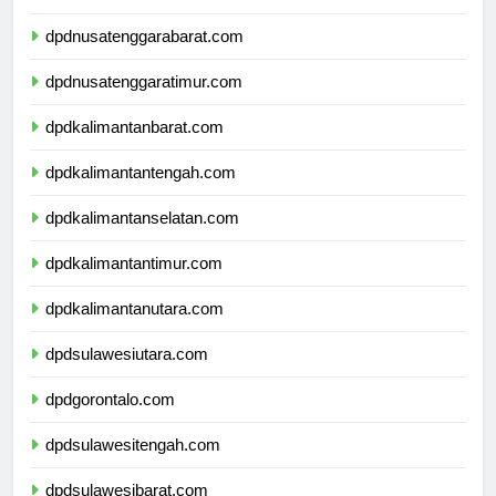
dpdbali.com
dpdnusatenggarabarat.com
dpdnusatenggaratimur.com
dpdkalimantanbarat.com
dpdkalimantantengah.com
dpdkalimantanselatan.com
dpdkalimantantimur.com
dpdkalimantanutara.com
dpdsulawesiutara.com
dpdgorontalo.com
dpdsulawesitengah.com