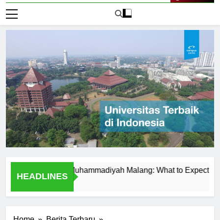
Live Now
at Universitas Muhammadiyah Malang: What to Expect
Tem
HEADLINES
1 Ha