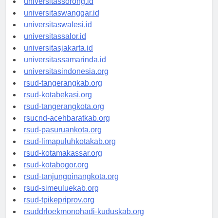
universitassorong.id
universitaswanggar.id
universitaswalesi.id
universitassalor.id
universitasjakarta.id
universitassamarinda.id
universitasindonesia.org
rsud-tangerangkab.org
rsud-kotabekasi.org
rsud-tangerangkota.org
rsucnd-acehbaratkab.org
rsud-pasuruankota.org
rsud-limapuluhkotakab.org
rsud-kotamakassar.org
rsud-kotabogor.org
rsud-tanjungpinangkota.org
rsud-simeuluekab.org
rsud-tpikepriprov.org