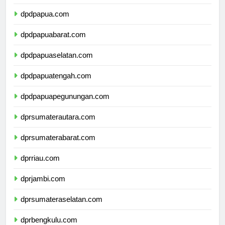
dpdmalukuutara.com
dpdpapua.com
dpdpapuabarat.com
dpdpapuaselatan.com
dpdpapuatengah.com
dpdpapuapegunungan.com
dprsumaterautara.com
dprsumaterabarat.com
dprriau.com
dprjambi.com
dprsumateraselatan.com