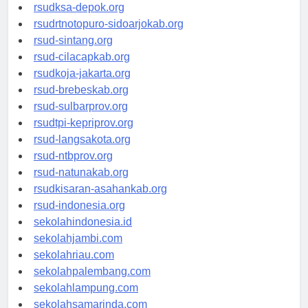
rsuddrloekmonohadi-kuduskab.org
rsudksa-depok.org
rsudrtnotopuro-sidoarjokab.org
rsud-sintang.org
rsud-cilacapkab.org
rsudkoja-jakarta.org
rsud-brebeskab.org
rsud-sulbarprov.org
rsudtpi-kepriprov.org
rsud-langsakota.org
rsud-ntbprov.org
rsud-natunakab.org
rsudkisaran-asahankab.org
rsud-indonesia.org
sekolahindonesia.id
sekolahjambi.com
sekolahriau.com
sekolahpalembang.com
sekolahlampung.com