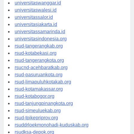
universitassorong.id
universitaswanggar.id
universitaswalesi.id
universitassalor.id
universitasjakarta.id
universitassamarinda.id
universitasindonesia.org
rsud-tangerangkab.org
rsud-kotabekasi.org
rsud-tangerangkota.org
rsucnd-acehbaratkab.org
rsud-pasuruankota.org
rsud-limapuluhkotakab.org
rsud-kotamakassar.org
rsud-kotabogor.org
rsud-tanjungpinangkota.org
rsud-simeuluekab.org
rsud-tpikepriprov.org
rsuddrloekmonohadi-kuduskab.org