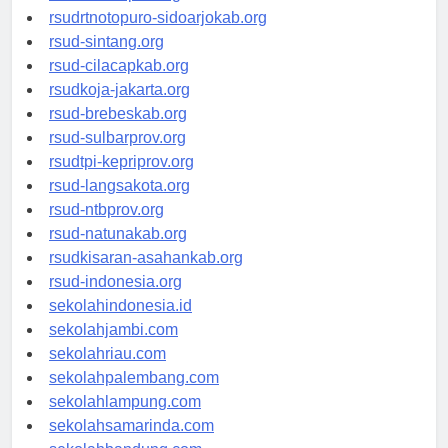
rsudksa-depok.org
rsudrtnotopuro-sidoarjokab.org
rsud-sintang.org
rsud-cilacapkab.org
rsudkoja-jakarta.org
rsud-brebeskab.org
rsud-sulbarprov.org
rsudtpi-kepriprov.org
rsud-langsakota.org
rsud-ntbprov.org
rsud-natunakab.org
rsudkisaran-asahankab.org
rsud-indonesia.org
sekolahindonesia.id
sekolahjambi.com
sekolahriau.com
sekolahpalembang.com
sekolahlampung.com
sekolahsamarinda.com