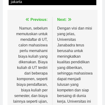
universitas pembangunan nasional veteran
jakarta
Navigasi
Previous:
Next:
pos
Namun, sebelum
Dengan visi dan misi
memutuskan untuk
yang jelas,
mendaftar di UT,
Universitas
calon mahasiswa
Janabadra terus
perlu memahami
berusaha untuk
biaya kuliah yang
meningkatkan
dikenakan. Biaya
kualitas pendidikan
kuliah di UT terdiri
yang diberikan,
dari beberapa
sehingga mahasiswa
komponen, seperti
dapat menjadi
biaya pendaftaran,
lulusan yang
biaya kuliah per
kompeten dan siap
semester, dan biaya
bersaing di dunia