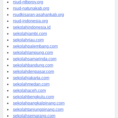
rsud-langsakota.org
rsud-ntbprov.org
rsud-natunakab.org
rsudkisaran-asahankab.org
rsud-indonesia.org
sekolahindonesia.id
sekolahjambi.com
sekolahriau.com
sekolahpalembang.com
sekolahlampung.com
sekolahsamarinda.com
sekolahbandung.com
sekolahdenpasar.com
sekolahjakarta.com
sekolahmedan.com
sekolahaceh.com
sekolahbengkulu.com
sekolahpangkalpinang.com
sekolahtanjungpinang.com