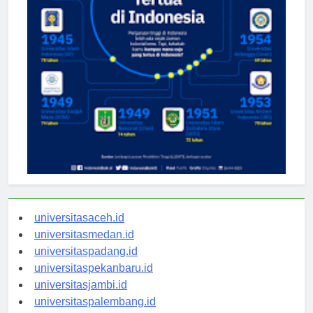
universitasaceh.id
universitasmedan.id
universitaspadang.id
universitaspekanbaru.id
universitasjambi.id