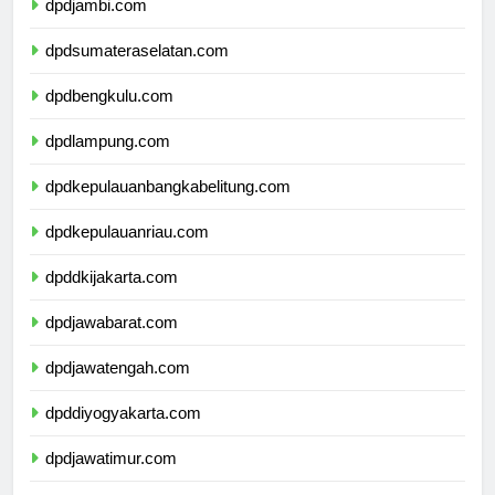
dpdjambi.com
dpdsumateraselatan.com
dpdbengkulu.com
dpdlampung.com
dpdkepulauanbangkabelitung.com
dpdkepulauanriau.com
dpddkijakarta.com
dpdjawabarat.com
dpdjawatengah.com
dpddiyogyakarta.com
dpdjawatimur.com