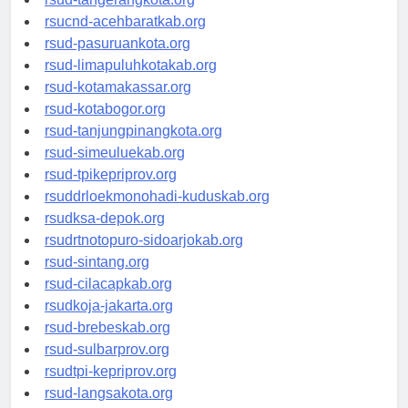
rsud-tangerangkota.org
rsucnd-acehbaratkab.org
rsud-pasuruankota.org
rsud-limapuluhkotakab.org
rsud-kotamakassar.org
rsud-kotabogor.org
rsud-tanjungpinangkota.org
rsud-simeuluekab.org
rsud-tpikepriprov.org
rsuddrloekmonohadi-kuduskab.org
rsudksa-depok.org
rsudrtnotopuro-sidoarjokab.org
rsud-sintang.org
rsud-cilacapkab.org
rsudkoja-jakarta.org
rsud-brebeskab.org
rsud-sulbarprov.org
rsudtpi-kepriprov.org