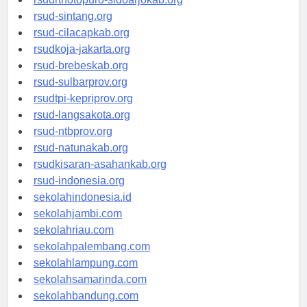
rsudrtnotopuro-sidoarjokab.org
rsud-sintang.org
rsud-cilacapkab.org
rsudkoja-jakarta.org
rsud-brebeskab.org
rsud-sulbarprov.org
rsudtpi-kepriprov.org
rsud-langsakota.org
rsud-ntbprov.org
rsud-natunakab.org
rsudkisaran-asahankab.org
rsud-indonesia.org
sekolahindonesia.id
sekolahjambi.com
sekolahriau.com
sekolahpalembang.com
sekolahlampung.com
sekolahsamarinda.com