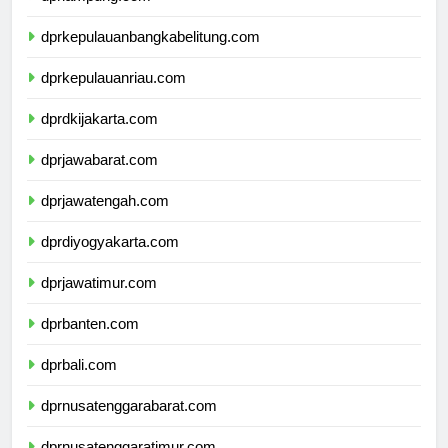
dprlampung.com
dprkepulauanbangkabelitung.com
dprkepulauanriau.com
dprdkijakarta.com
dprjawabarat.com
dprjawatengah.com
dprdiyogyakarta.com
dprjawatimur.com
dprbanten.com
dprbali.com
dprnusatenggarabarat.com