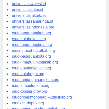
universitaswanggar.id
universitaswalesi.id
universitassalor.id
universitasjakarta.id
universitassamarinda.id
universitasindonesia.org
rsud-tangerangkab.org
rsud-kotabekasi.org
rsud-tangerangkota.org
rsucnd-acehbaratkab.org
rsud-pasuruankota.org
rsud-limapuluhkotakab.org
rsud-kotamakassar.org
rsud-kotabogor.org
rsud-tanjungpinangkota.org
rsud-simeuluekab.org
rsud-tpikepriprov.org
rsuddrloekmonohadi-kuduskab.org
rsudksa-depok.org