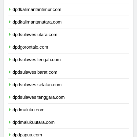
dpdkalimantanselatan.com
dpdkalimantantimur.com
dpdkalimantanutara.com
dpdsulawesiutara.com
dpdgorontalo.com
dpdsulawesitengah.com
dpdsulawesibarat.com
dpdsulawesiselatan.com
dpdsulawesitenggara.com
dpdmaluku.com
dpdmalukuutara.com