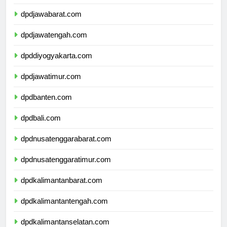
dpddkijakarta.com
dpdjawabarat.com
dpdjawatengah.com
dpddiyogyakarta.com
dpdjawatimur.com
dpdbanten.com
dpdbali.com
dpdnusatenggarabarat.com
dpdnusatenggaratimur.com
dpdkalimantanbarat.com
dpdkalimantantengah.com