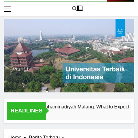
Live Now
t Universitas Muhammadiyah Malang: What to Expect
Tem
HEADLINES
1 Har