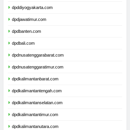
dpdjawatengah.com
dpddiyogyakarta.com
dpdjawatimur.com
dpdbanten.com
dpdbali.com
dpdnusatenggarabarat.com
dpdnusatenggaratimur.com
dpdkalimantanbarat.com
dpdkalimantantengah.com
dpdkalimantanselatan.com
dpdkalimantantimur.com