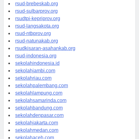
rsudkoja-jakarta.org
rsud-brebeskab.org
rsud-sulbarprov.org
rsudtpi-kepriprov.org
rsud-langsakota.org
rsud-ntbprov.org
rsud-natunakab.org
rsudkisaran-asahankab.org
rsud-indonesia.org
sekolahindonesia.id
sekolahjambi.com
sekolahriau.com
sekolahpalembang.com
sekolahlampung.com
sekolahsamarinda.com
sekolahbandung.com
sekolahdenpasar.com
sekolahjakarta.com
sekolahmedan.com