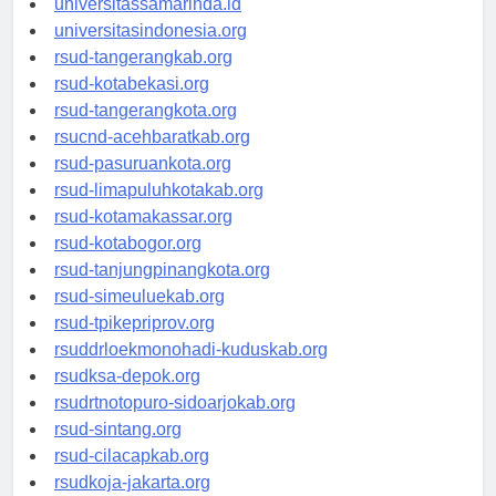
universitassamarinda.id
universitasindonesia.org
rsud-tangerangkab.org
rsud-kotabekasi.org
rsud-tangerangkota.org
rsucnd-acehbaratkab.org
rsud-pasuruankota.org
rsud-limapuluhkotakab.org
rsud-kotamakassar.org
rsud-kotabogor.org
rsud-tanjungpinangkota.org
rsud-simeuluekab.org
rsud-tpikepriprov.org
rsuddrloekmonohadi-kuduskab.org
rsudksa-depok.org
rsudrtnotopuro-sidoarjokab.org
rsud-sintang.org
rsud-cilacapkab.org