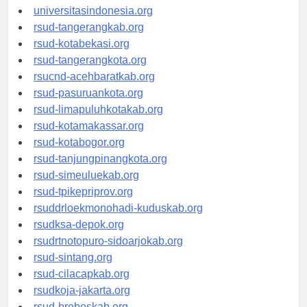
universitassamarinda.id
universitasindonesia.org
rsud-tangerangkab.org
rsud-kotabekasi.org
rsud-tangerangkota.org
rsucnd-acehbaratkab.org
rsud-pasuruankota.org
rsud-limapuluhkotakab.org
rsud-kotamakassar.org
rsud-kotabogor.org
rsud-tanjungpinangkota.org
rsud-simeuluekab.org
rsud-tpikepriprov.org
rsuddrloekmonohadi-kuduskab.org
rsudksa-depok.org
rsudrtnotopuro-sidoarjokab.org
rsud-sintang.org
rsud-cilacapkab.org
rsudkoja-jakarta.org