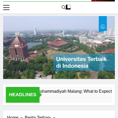
Live Now
at Universitas Muhammadiyah Malang: What to Expect
Tem
HEADLINES
1 Ha