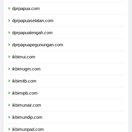
dprmalukuutara.com
dprpapua.com
dprpapuaselatan.com
dprpapuatengah.com
dprpapuapegunungan.com
ikbimui.com
ikbimugm.com
ikbimitb.com
ikbimipb.com
ikbimunair.com
ikbimundip.com