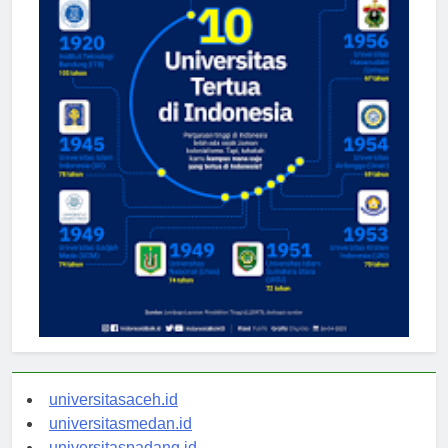
universitasaceh.id
universitasmedan.id