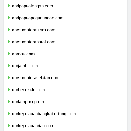
dpdpapuatengah.com
dpdpapuapegunungan.com
dprsumaterautara.com
dprsumaterabarat.com
dprriau.com
dprjambi.com
dprsumateraselatan.com
dprbengkulu.com
dprlampung.com
dprkepulauanbangkabelitung.com
dprkepulauanriau.com