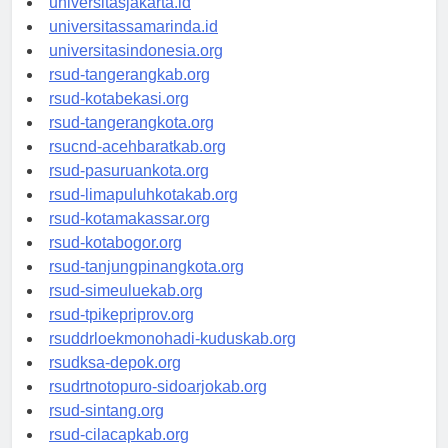
universitasjakarta.id
universitassamarinda.id
universitasindonesia.org
rsud-tangerangkab.org
rsud-kotabekasi.org
rsud-tangerangkota.org
rsucnd-acehbaratkab.org
rsud-pasuruankota.org
rsud-limapuluhkotakab.org
rsud-kotamakassar.org
rsud-kotabogor.org
rsud-tanjungpinangkota.org
rsud-simeuluekab.org
rsud-tpikepriprov.org
rsuddrloekmonohadi-kuduskab.org
rsudksa-depok.org
rsudrtnotopuro-sidoarjokab.org
rsud-sintang.org