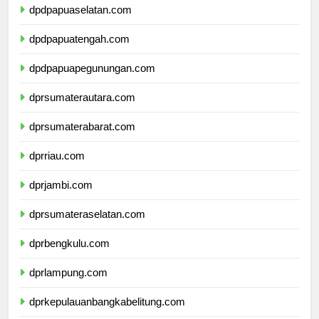
dpdpapuaselatan.com
dpdpapuatengah.com
dpdpapuapegunungan.com
dprsumaterautara.com
dprsumaterabarat.com
dprriau.com
dprjambi.com
dprsumateraselatan.com
dprbengkulu.com
dprlampung.com
dprkepulauanbangkabelitung.com