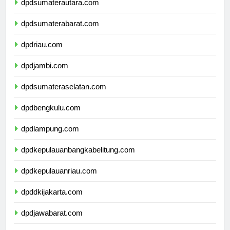
dpdsumaterautara.com
dpdsumaterabarat.com
dpdriau.com
dpdjambi.com
dpdsumateraselatan.com
dpdbengkulu.com
dpdlampung.com
dpdkepulauanbangkabelitung.com
dpdkepulauanriau.com
dpddkijakarta.com
dpdjawabarat.com