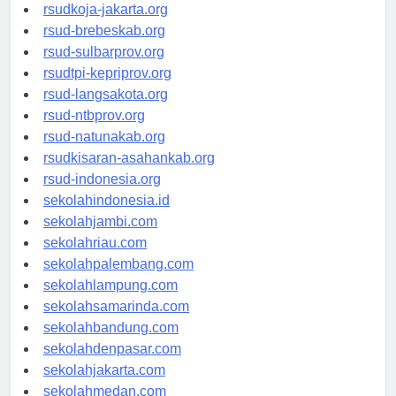
rsud-cilacapkab.org
rsudkoja-jakarta.org
rsud-brebeskab.org
rsud-sulbarprov.org
rsudtpi-kepriprov.org
rsud-langsakota.org
rsud-ntbprov.org
rsud-natunakab.org
rsudkisaran-asahankab.org
rsud-indonesia.org
sekolahindonesia.id
sekolahjambi.com
sekolahriau.com
sekolahpalembang.com
sekolahlampung.com
sekolahsamarinda.com
sekolahbandung.com
sekolahdenpasar.com
sekolahjakarta.com