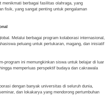
 menikmati berbagai fasilitas olahraga, yang
n fisik, yang sangat penting untuk pengalaman
onal
bal. Melalui berbagai program kolaborasi internasional,
hasiswa peluang untuk pertukaran, magang, dan inisiatif
m-program ini memungkinkan siswa untuk belajar di luar
ehingga memperluas perspektif budaya dan cakrawala
orasi dengan banyak universitas di seluruh dunia,
, seminar, dan lokakarya yang mendorong pertumbuhan