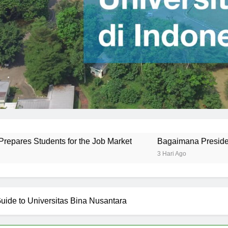
e Job Market
Bagaimana Presiden Universitas Menyusun 
3 Hari Ago
uide to Universitas Bina Nusantara