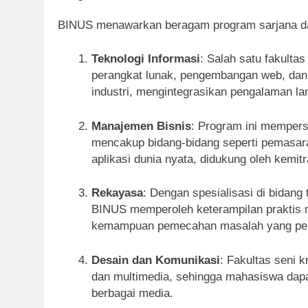
BINUS menawarkan beragam program sarjana dan
Teknologi Informasi
: Salah satu fakultas
perangkat lunak, pengembangan web, dan 
industri, mengintegrasikan pengalaman la
Manajemen Bisnis
: Program ini mempers
mencakup bidang-bidang seperti pemasar
aplikasi dunia nyata, didukung oleh kemi
Rekayasa
: Dengan spesialisasi di bidang 
BINUS memperoleh keterampilan praktis m
kemampuan pemecahan masalah yang pent
Desain dan Komunikasi
: Fakultas seni k
dan multimedia, sehingga mahasiswa dapa
berbagai media.