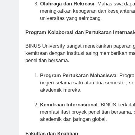
Olahraga dan Rekreasi
: Mahasiswa dapat
meningkatkan kebugaran dan kesejahteraa
universitas yang seimbang.
Program Kolaborasi dan Pertukaran Internasi
BINUS University sangat menekankan paparan glo
kemitraan dengan institusi asing memberikan ma
penelitian bersama.
Program Pertukaran Mahasiswa
: Progra
negeri selama satu atau dua semester, s
akademik mereka.
Kemitraan Internasional
: BINUS berkolab
memfasilitasi proyek penelitian bersama
akademik dan jaringan global.
Fakultas dan Keahlian