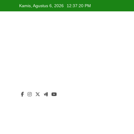
Skip
Kamis, Agustus 6, 2026
12:37:22 PM
to
content