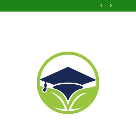
Bagaimana
How
Katolik
Surabaya
PGRI
Universitas
Katolik
Surabaya
PGRI
Presiden
Universitas
Indonesia
dengan
Semarang
Menyusun
Indonesia
dengan
Semarang
Universitas
Katolik
Atma
Program
Prepares
Kebijakan
Atma
Program
Prepares
Menyusun
Indonesia
Jaya
Studi
Students
Akademik
Jaya
Studi
Students
Kebijakan
Atma
Shapes
Paling
for
yang
Shapes
Paling
for
Akademik
Jaya
Future
Populer
the
Efektif
Future
Populer
the
yang
Shapes
Leaders
Job
Leaders
Job
Efektif
Future
Market
Market
Leaders