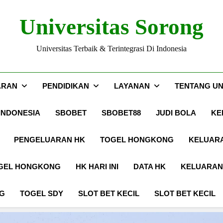
Universitas Sorong
Universitas Terbaik & Terintegrasi Di Indonesia
ARAN
PENDIDIKAN
LAYANAN
TENTANG UN
 INDONESIA
SBOBET
SBOBET88
JUDI BOLA
KE
PENGELUARAN HK
TOGEL HONGKONG
KELUAR
GEL HONGKONG
HK HARI INI
DATA HK
KELUARAN
G
TOGEL SDY
SLOT BET KECIL
SLOT BET KECIL