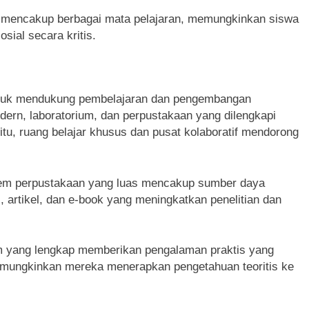
ni mencakup berbagai mata pelajaran, memungkinkan siswa
sial secara kritis.
untuk mendukung pembelajaran dan pengembangan
ern, laboratorium, dan perpustakaan yang dilengkapi
tu, ruang belajar khusus dan pusat kolaboratif mendorong
tem perpustakaan yang luas mencakup sumber daya
, artikel, dan e-book yang meningkatkan penelitian dan
um yang lengkap memberikan pengalaman praktis yang
emungkinkan mereka menerapkan pengetahuan teoritis ke