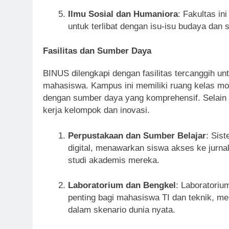
Ilmu Sosial dan Humaniora
: Fakultas i
untuk terlibat dengan isu-isu budaya dan so
Fasilitas dan Sumber Daya
BINUS dilengkapi dengan fasilitas tercanggih 
mahasiswa. Kampus ini memiliki ruang kelas mod
dengan sumber daya yang komprehensif. Selain i
kerja kelompok dan inovasi.
Perpustakaan dan Sumber Belajar
: Sis
digital, menawarkan siswa akses ke jurnal
studi akademis mereka.
Laboratorium dan Bengkel
: Laboratori
penting bagi mahasiswa TI dan teknik, m
dalam skenario dunia nyata.