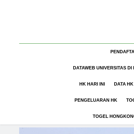
PENDAFT
DATAWEB UNIVERSITAS DI
HK HARI INI
DATA HK
PENGELUARAN HK
TO
TOGEL HONGKON