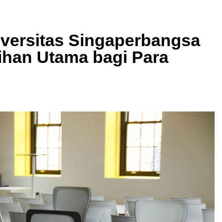
iversitas Singaperbangsa
ihan Utama bagi Para