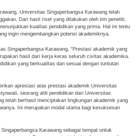
Karawang, Universitas Singaperbangsa Karawang telah
an. Dari hasil riset yang dilakukan oleh tim peneliti,
enunjukkan kualitas pendidikan yang prima. Hal ini tentu
yang ingin mengembangkan potensi akademiknya.
itas Singaperbangsa Karawang, “Prestasi akademik yang
upakan hasil dari kerja keras seluruh civitas akademika.
idikan yang berkualitas dan sesuai dengan tuntutan
rikan apresiasi atas prestasi akademik Universitas
yowati, seorang ahli pendidikan dari Universitas
ng telah berhasil menciptakan lingkungan akademik yang
swanya. Ini merupakan modal utama bagi kesuksesan
s Singaperbangsa Karawang sebagai tempat untuk