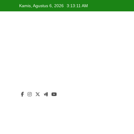
Skip
Kamis, Agustus 6, 2026
3:13:13 AM
to
content