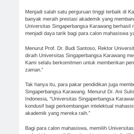
Menjadi salah satu perguruan tinggi terbaik di 
banyak meraih prestasi akademik yang membanggak
Universitas Singaperbangsa Karawang berhasil m
menjadi daya tarik bagi para calon mahasiswa 
Menurut Prof. Dr. Budi Santoso, Rektor Univers
diraih Universitas Singaperbangsa Karawang mer
Kami selalu berkomitmen untuk memberikan pend
zaman.”
Tak hanya itu, para pakar pendidikan juga membe
Singaperbangsa Karawang. Menurut Dr. Ani Sulist
Indonesia, “Universitas Singaperbangsa Karawa
kondusif bagi perkembangan intelektual mahasi
akademik yang mereka raih.”
Bagi para calon mahasiswa, memilih Universita