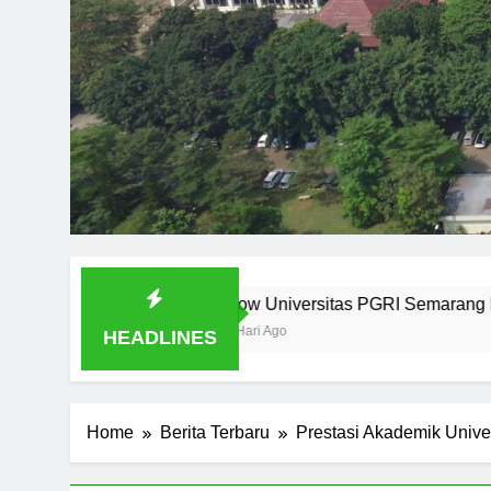
How Universitas PGRI Semarang Prepares Students for t
1 Hari Ago
HEADLINES
Home
Berita Terbaru
Prestasi Akademik Univ