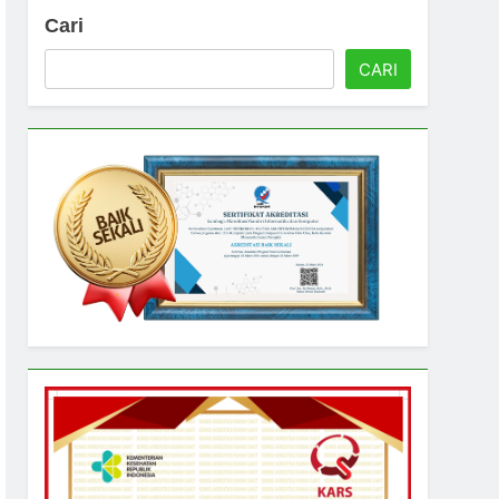
Cari
CARI