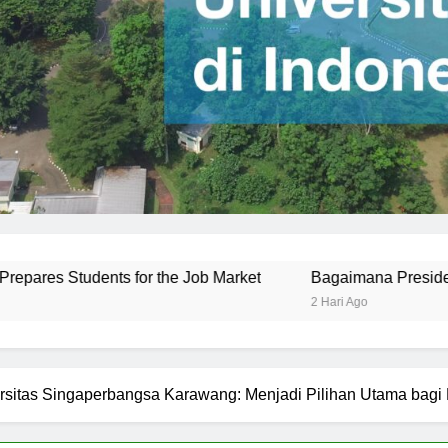
he Job Market
Bagaimana Presiden Universitas Menyusun
2 Hari Ago
ersitas Singaperbangsa Karawang: Menjadi Pilihan Utama bag