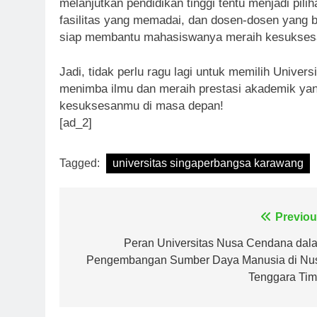
melanjutkan pendidikan tinggi tentu menjadi pil
fasilitas yang memadai, dan dosen-dosen yang
siap membantu mahasiswanya meraih kesuksesan
Jadi, tidak perlu ragu lagi untuk memilih Unive
menimba ilmu dan meraih prestasi akademik yan
kesuksesanmu di masa depan!
[ad_2]
Tagged:
universitas singaperbangsa karawang
Navigasi
Previou
pos
Peran Universitas Nusa Cendana dal
Pengembangan Sumber Daya Manusia di Nu
Tenggara Tim