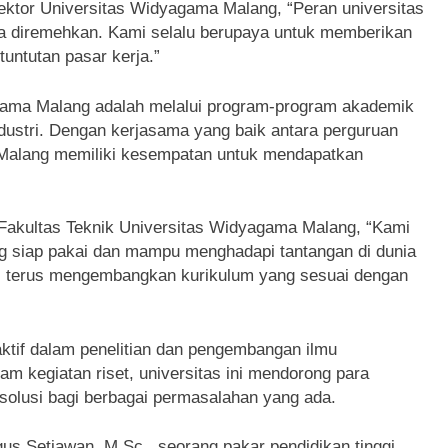
Rektor Universitas Widyagama Malang, “Peran universitas
sa diremehkan. Kami selalu berupaya untuk memberikan
tuntutan pasar kerja.”
agama Malang adalah melalui program-program akademik
ndustri. Dengan kerjasama yang baik antara perguruan
Malang memiliki kesempatan untuk mendapatkan
n Fakultas Teknik Universitas Widyagama Malang, “Kami
ng siap pakai dan mampu menghadapi tantangan di dunia
ami terus mengembangkan kurikulum yang sesuai dengan
aktif dalam penelitian dan pengembangan ilmu
 kegiatan riset, universitas ini mendorong para
solusi bagi berbagai permasalahan yang ada.
us Setiawan, M.Sc., seorang pakar pendidikan tinggi,