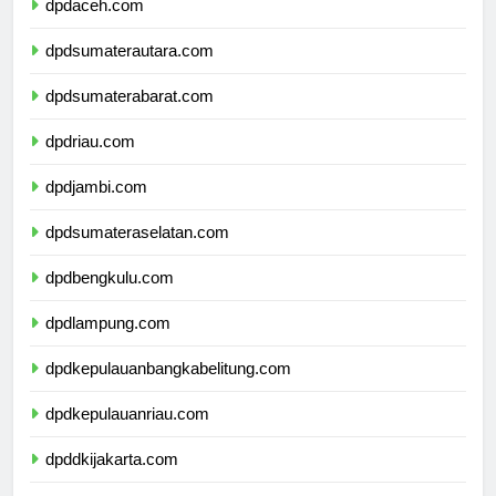
dpdaceh.com
dpdsumaterautara.com
dpdsumaterabarat.com
dpdriau.com
dpdjambi.com
dpdsumateraselatan.com
dpdbengkulu.com
dpdlampung.com
dpdkepulauanbangkabelitung.com
dpdkepulauanriau.com
dpddkijakarta.com