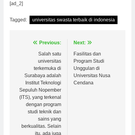
pendidikan Anda.
[ad_2]
Tagged:
universitas swasta terbaik di indonesia
Navigasi
Previous:
Next:
pos
Salah satu
Fasilitas dan
universitas
Program Studi
terkemuka di
Unggulan di
Surabaya adalah
Universitas Nusa
Institut Teknologi
Cendana
Sepuluh Nopember
(ITS), yang terkenal
dengan program
studi teknik dan
sains yang
berkualitas. Selain