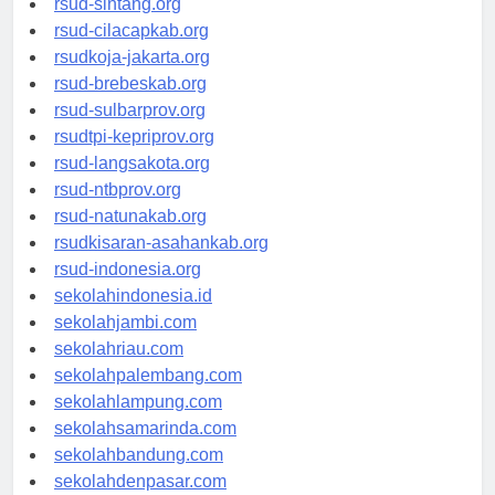
rsud-sintang.org
rsud-cilacapkab.org
rsudkoja-jakarta.org
rsud-brebeskab.org
rsud-sulbarprov.org
rsudtpi-kepriprov.org
rsud-langsakota.org
rsud-ntbprov.org
rsud-natunakab.org
rsudkisaran-asahankab.org
rsud-indonesia.org
sekolahindonesia.id
sekolahjambi.com
sekolahriau.com
sekolahpalembang.com
sekolahlampung.com
sekolahsamarinda.com
sekolahbandung.com