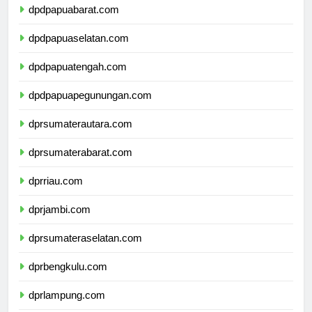
dpdpapuabarat.com
dpdpapuaselatan.com
dpdpapuatengah.com
dpdpapuapegunungan.com
dprsumaterautara.com
dprsumaterabarat.com
dprriau.com
dprjambi.com
dprsumateraselatan.com
dprbengkulu.com
dprlampung.com