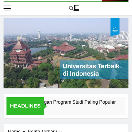
Live Now
di Surabaya dengan Program Studi Paling Populer
How Un
HEADLINES
2 Hari A