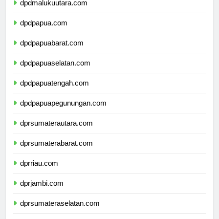
dpdmalukuutara.com
dpdpapua.com
dpdpapuabarat.com
dpdpapuaselatan.com
dpdpapuatengah.com
dpdpapuapegunungan.com
dprsumaterautara.com
dprsumaterabarat.com
dprriau.com
dprjambi.com
dprsumateraselatan.com