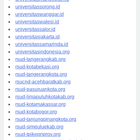
universitasmanokwari.id
universitassorong.id
universitaswanggar.id
universitaswalesi.id
universitassalor.id
universitasjakarta.id
universitassamarinda.id
universitasindonesia.org
rsud-tangerangkab.org
rsud-kotabekasi.org
rsud-tangerangkota.org
rsucnd-acehbaratkab.org
rsud-pasuruankota.org
rsud-limapuluhkotakab.org
rsud-kotamakassar.org
rsud-kotabogor.org
rsud-tanjungpinangkota.org
rsud-simeuluekab.org
rsud-tpikepriprov.org