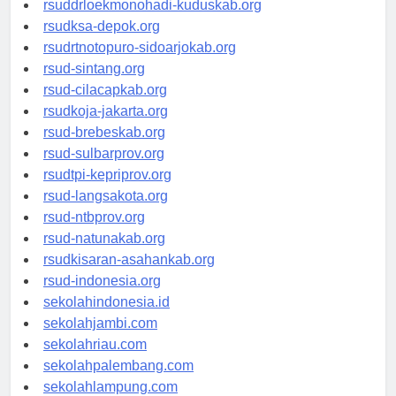
rsuddrloekmonohadi-kuduskab.org
rsudksa-depok.org
rsudrtnotopuro-sidoarjokab.org
rsud-sintang.org
rsud-cilacapkab.org
rsudkoja-jakarta.org
rsud-brebeskab.org
rsud-sulbarprov.org
rsudtpi-kepriprov.org
rsud-langsakota.org
rsud-ntbprov.org
rsud-natunakab.org
rsudkisaran-asahankab.org
rsud-indonesia.org
sekolahindonesia.id
sekolahjambi.com
sekolahriau.com
sekolahpalembang.com