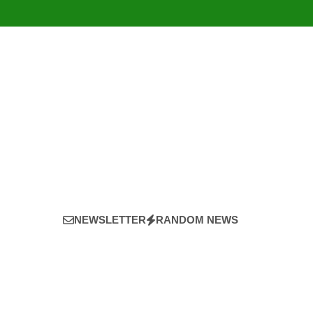
NEWSLETTER
RANDOM NEWS