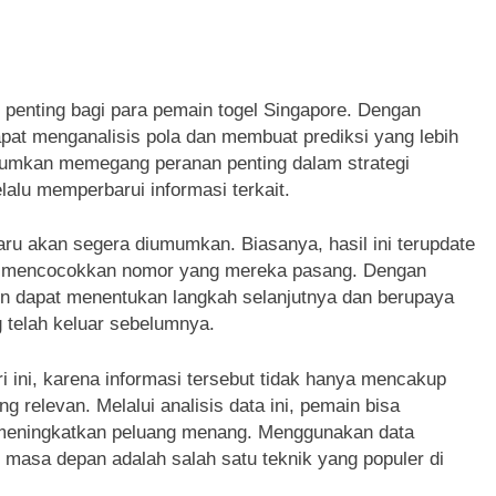
 penting bagi para pemain togel Singapore. Dengan
pat menganalisis pola dan membuat prediksi yang lebih
mumkan memegang peranan penting dalam strategi
alu memperbarui informasi terkait.
baru akan segera diumumkan. Biasanya, hasil ini terupdate
ra mencocokkan nomor yang mereka pasang. Dengan
ain dapat menentukan langkah selanjutnya dan berupaya
telah keluar sebelumnya.
i ini, karena informasi tersebut tidak hanya mencakup
ng relevan. Melalui analisis data ini, pemain bisa
meningkatkan peluang menang. Menggunakan data
 masa depan adalah salah satu teknik yang populer di