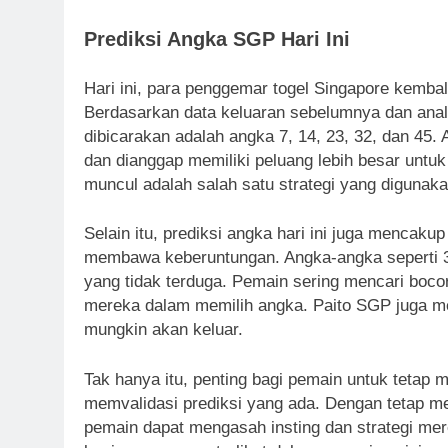
Prediksi Angka SGP Hari Ini
Hari ini, para penggemar togel Singapore kemba
Berdasarkan data keluaran sebelumnya dan anal
dibicarakan adalah angka 7, 14, 23, 32, dan 45.
dan dianggap memiliki peluang lebih besar untu
muncul adalah salah satu strategi yang digunak
Selain itu, prediksi angka hari ini juga mencak
membawa keberuntungan. Angka-angka seperti 3, 
yang tidak terduga. Pemain sering mencari boc
mereka dalam memilih angka. Paito SGP juga men
mungkin akan keluar.
Tak hanya itu, penting bagi pemain untuk tetap 
memvalidasi prediksi yang ada. Dengan tetap m
pemain dapat mengasah insting dan strategi me