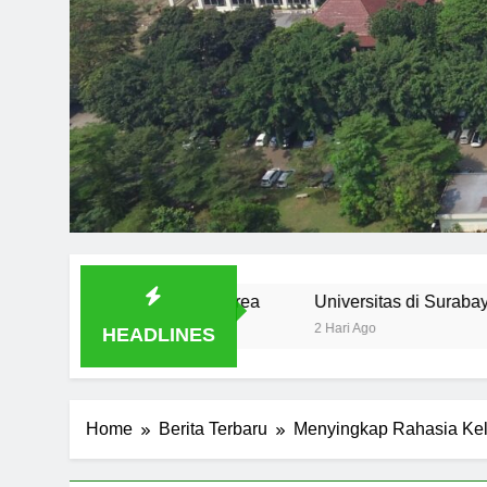
edan Area
Universitas di Surabaya dengan Program Studi
2 Hari Ago
HEADLINES
Home
Berita Terbaru
Menyingkap Rahasia Kelu