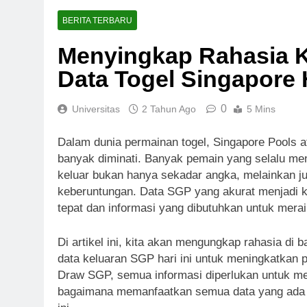
BERITA TERBARU
Menyingkap Rahasia K
Data Togel Singapore H
0
Universitas
2 Tahun Ago
5 Mins
Dalam dunia permainan togel, Singapore Pools a
banyak diminati. Banyak pemain yang selalu me
keluar bukan hanya sekadar angka, melainkan j
keberuntungan. Data SGP yang akurat menjadi k
tepat dan informasi yang dibutuhkan untuk merai
Di artikel ini, kita akan mengungkap rahasia d
data keluaran SGP hari ini untuk meningkatkan 
Draw SGP, semua informasi diperlukan untuk mem
bagaimana memanfaatkan semua data yang ada 