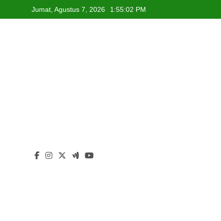
Skip
Jumat, Agustus 7, 2026
1:55:04 PM
to
content