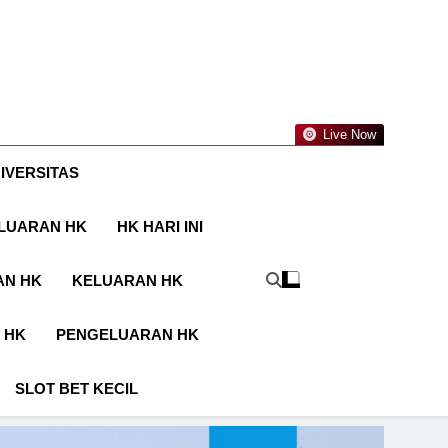
Live Now
IVERSITAS
LUARAN HK
HK HARI INI
AN HK
KELUARAN HK
 HK
PENGELUARAN HK
SLOT BET KECIL