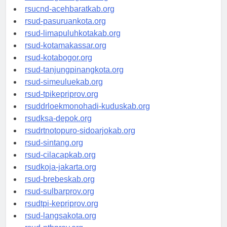
rsud-tangerangkota.org
rsucnd-acehbaratkab.org
rsud-pasuruankota.org
rsud-limapuluhkotakab.org
rsud-kotamakassar.org
rsud-kotabogor.org
rsud-tanjungpinangkota.org
rsud-simeuluekab.org
rsud-tpikepriprov.org
rsuddrloekmonohadi-kuduskab.org
rsudksa-depok.org
rsudrtnotopuro-sidoarjokab.org
rsud-sintang.org
rsud-cilacapkab.org
rsudkoja-jakarta.org
rsud-brebeskab.org
rsud-sulbarprov.org
rsudtpi-kepriprov.org
rsud-langsakota.org