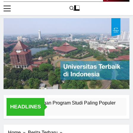
Live Now
i Surabaya dengan Program Studi Paling Populer
How Uni
HEADLINES
2 Hari Ago