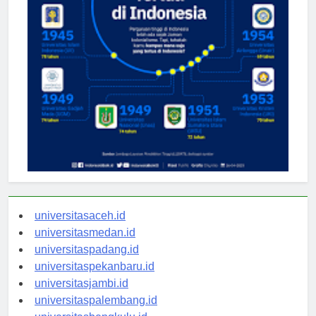
universitasaceh.id
universitasmedan.id
universitaspadang.id
universitaspekanbaru.id
universitasjambi.id
universitaspalembang.id