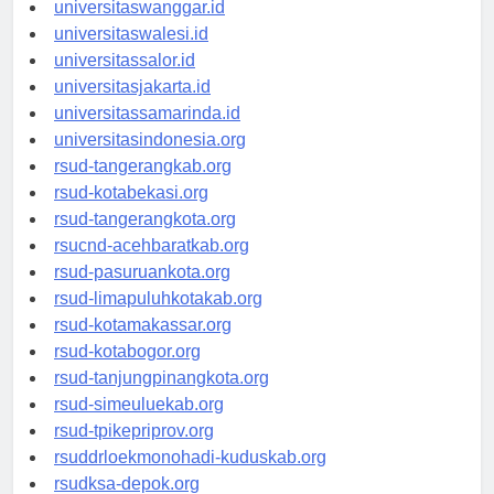
universitassorong.id
universitaswanggar.id
universitaswalesi.id
universitassalor.id
universitasjakarta.id
universitassamarinda.id
universitasindonesia.org
rsud-tangerangkab.org
rsud-kotabekasi.org
rsud-tangerangkota.org
rsucnd-acehbaratkab.org
rsud-pasuruankota.org
rsud-limapuluhkotakab.org
rsud-kotamakassar.org
rsud-kotabogor.org
rsud-tanjungpinangkota.org
rsud-simeuluekab.org
rsud-tpikepriprov.org
rsuddrloekmonohadi-kuduskab.org