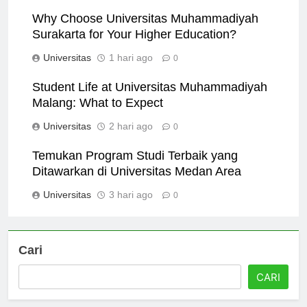
Universitas
8 jam ago
0
Why Choose Universitas Muhammadiyah
Surakarta for Your Higher Education?
Universitas
1 hari ago
0
Student Life at Universitas Muhammadiyah
Malang: What to Expect
Universitas
2 hari ago
0
Temukan Program Studi Terbaik yang
Ditawarkan di Universitas Medan Area
Universitas
3 hari ago
0
Cari
CARI