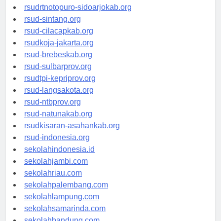
rsudksa-depok.org
rsudrtnotopuro-sidoarjokab.org
rsud-sintang.org
rsud-cilacapkab.org
rsudkoja-jakarta.org
rsud-brebeskab.org
rsud-sulbarprov.org
rsudtpi-kepriprov.org
rsud-langsakota.org
rsud-ntbprov.org
rsud-natunakab.org
rsudkisaran-asahankab.org
rsud-indonesia.org
sekolahindonesia.id
sekolahjambi.com
sekolahriau.com
sekolahpalembang.com
sekolahlampung.com
sekolahsamarinda.com