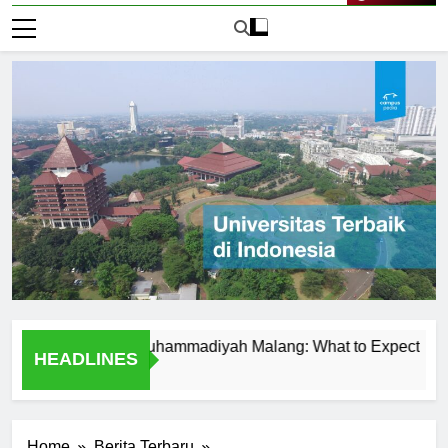
Live Now
t Universitas Muhammadiyah Malang: What to Expect
Tem
HEADLINES
2 Ha