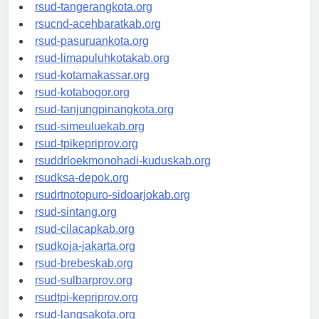
rsud-kotabekasi.org
rsud-tangerangkota.org
rsucnd-acehbaratkab.org
rsud-pasuruankota.org
rsud-limapuluhkotakab.org
rsud-kotamakassar.org
rsud-kotabogor.org
rsud-tanjungpinangkota.org
rsud-simeuluekab.org
rsud-tpikepriprov.org
rsuddrloekmonohadi-kuduskab.org
rsudksa-depok.org
rsudrtnotopuro-sidoarjokab.org
rsud-sintang.org
rsud-cilacapkab.org
rsudkoja-jakarta.org
rsud-brebeskab.org
rsud-sulbarprov.org
rsudtpi-kepriprov.org