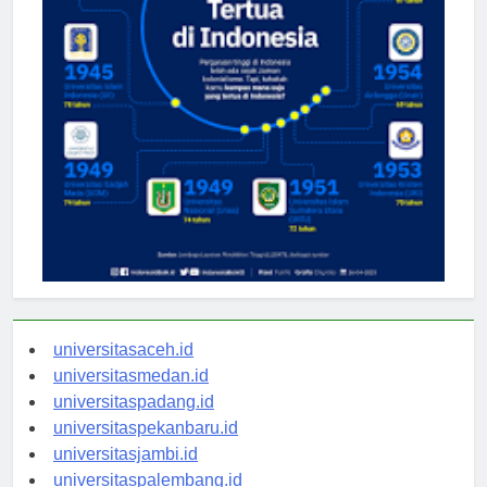
universitasaceh.id
universitasmedan.id
universitaspadang.id
universitaspekanbaru.id
universitasjambi.id