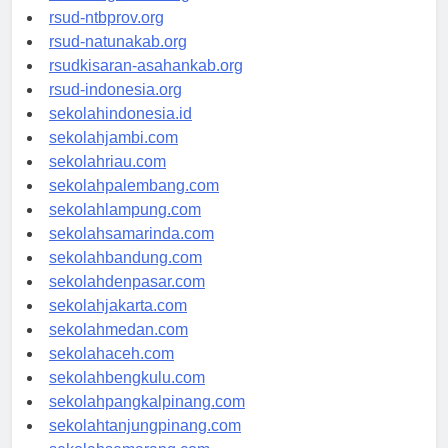
rsud-langsakota.org
rsud-ntbprov.org
rsud-natunakab.org
rsudkisaran-asahankab.org
rsud-indonesia.org
sekolahindonesia.id
sekolahjambi.com
sekolahriau.com
sekolahpalembang.com
sekolahlampung.com
sekolahsamarinda.com
sekolahbandung.com
sekolahdenpasar.com
sekolahjakarta.com
sekolahmedan.com
sekolahaceh.com
sekolahbengkulu.com
sekolahpangkalpinang.com
sekolahtanjungpinang.com