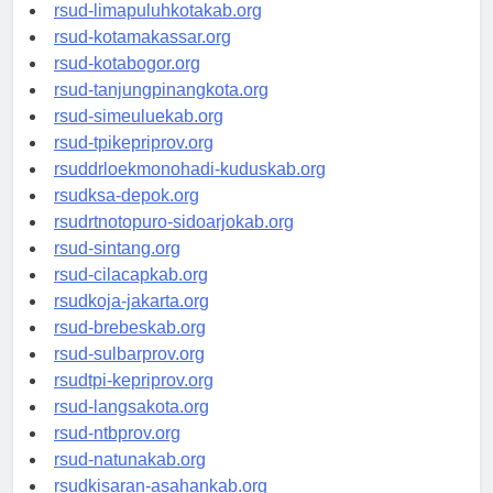
rsud-pasuruankota.org
rsud-limapuluhkotakab.org
rsud-kotamakassar.org
rsud-kotabogor.org
rsud-tanjungpinangkota.org
rsud-simeuluekab.org
rsud-tpikepriprov.org
rsuddrloekmonohadi-kuduskab.org
rsudksa-depok.org
rsudrtnotopuro-sidoarjokab.org
rsud-sintang.org
rsud-cilacapkab.org
rsudkoja-jakarta.org
rsud-brebeskab.org
rsud-sulbarprov.org
rsudtpi-kepriprov.org
rsud-langsakota.org
rsud-ntbprov.org
rsud-natunakab.org