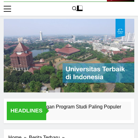
Live Now
di Surabaya dengan Program Studi Paling Populer
How Un
HEADLINES
2 Hari A