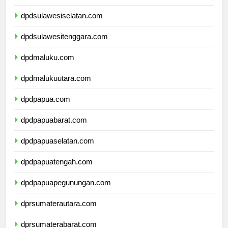
dpdsulawesibarat.com
dpdsulawesiselatan.com
dpdsulawesitenggara.com
dpdmaluku.com
dpdmalukuutara.com
dpdpapua.com
dpdpapuabarat.com
dpdpapuaselatan.com
dpdpapuatengah.com
dpdpapuapegunungan.com
dprsumaterautara.com