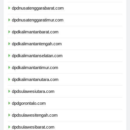
dpdbali.com
dpdnusatenggarabarat.com
dpdnusatenggaratimur.com
dpdkalimantanbarat.com
dpdkalimantantengah.com
dpdkalimantanselatan.com
dpdkalimantantimur.com
dpdkalimantanutara.com
dpdsulawesiutara.com
dpdgorontalo.com
dpdsulawesitengah.com