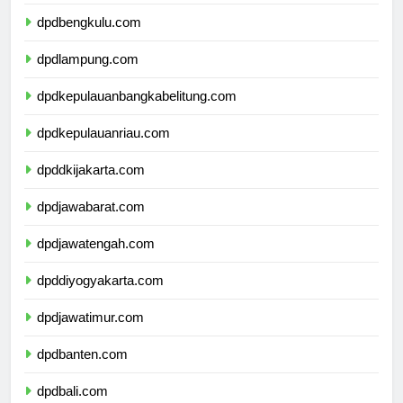
dpdsumateraselatan.com
dpdbengkulu.com
dpdlampung.com
dpdkepulauanbangkabelitung.com
dpdkepulauanriau.com
dpddkijakarta.com
dpdjawabarat.com
dpdjawatengah.com
dpddiyogyakarta.com
dpdjawatimur.com
dpdbanten.com