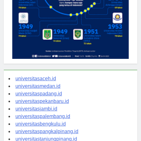
universitasaceh.id
universitasmedan.id
universitaspadang.id
universitaspekanbaru.id
universitasjambi.id
universitaspalembang.id
universitasbengkulu.id
universitaspangkalpinang.id