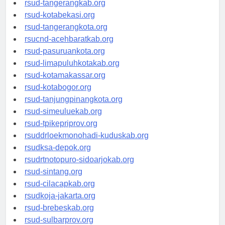
rsud-tangerangkab.org
rsud-kotabekasi.org
rsud-tangerangkota.org
rsucnd-acehbaratkab.org
rsud-pasuruankota.org
rsud-limapuluhkotakab.org
rsud-kotamakassar.org
rsud-kotabogor.org
rsud-tanjungpinangkota.org
rsud-simeuluekab.org
rsud-tpikepriprov.org
rsuddrloekmonohadi-kuduskab.org
rsudksa-depok.org
rsudrtnotopuro-sidoarjokab.org
rsud-sintang.org
rsud-cilacapkab.org
rsudkoja-jakarta.org
rsud-brebeskab.org