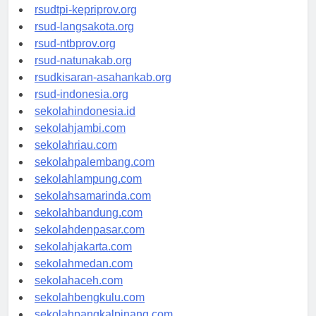
rsud-sulbarprov.org
rsudtpi-kepriprov.org
rsud-langsakota.org
rsud-ntbprov.org
rsud-natunakab.org
rsudkisaran-asahankab.org
rsud-indonesia.org
sekolahindonesia.id
sekolahjambi.com
sekolahriau.com
sekolahpalembang.com
sekolahlampung.com
sekolahsamarinda.com
sekolahbandung.com
sekolahdenpasar.com
sekolahjakarta.com
sekolahmedan.com
sekolahaceh.com
sekolahbengkulu.com