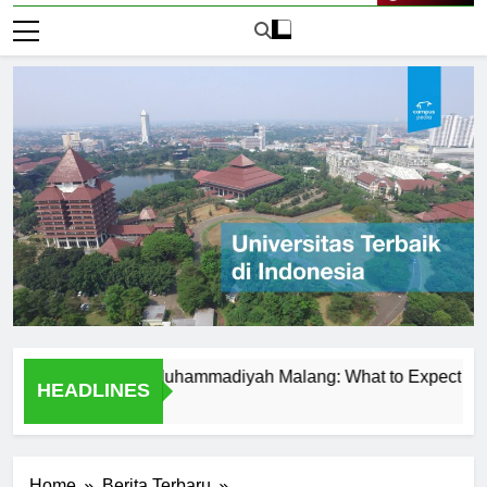
Live Now
 at Universitas Muhammadiyah Malang: What to Expect
Te
HEADLINES
1 