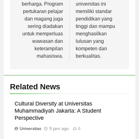
internasional yang
menunjukkan bahwa
berharga. Program
universitas ini
pertukaran pelajar
memiliki standar
dan magang juga
pendidikan yang
sering diadakan
tinggi dan mampu
untuk memperluas
menghasilkan
wawasan dan
lulusan yang
keterampilan
kompeten dan
mahasiswa.
berkualitas.
Related News
Cultural Diversity at Universitas
Muhammadiyah Jakarta: A Student
Perspective
Universitas
9 jam ago
0