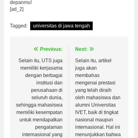
Selamat memilih universitas yang terbaik untuk masa
depanmu!
[ad_2]
Tagged:
universitas di jawa tengah
Navigasi
Previous:
Next:
pos
Selain itu, UTS juga
Selain itu, artikel
memiliki kerjasama
juga akan
dengan berbagai
membahas
institusi dan
mengenai prestasi
perusahaan di
yang telah diraih
seluruh dunia,
oleh mahasiswa dan
sehingga mahasiswa
alumni Universitas
memiliki kesempatan
IVET, baik di tingkat
untuk mendapatkan
nasional maupun
pengalaman
internasional. Hal ini