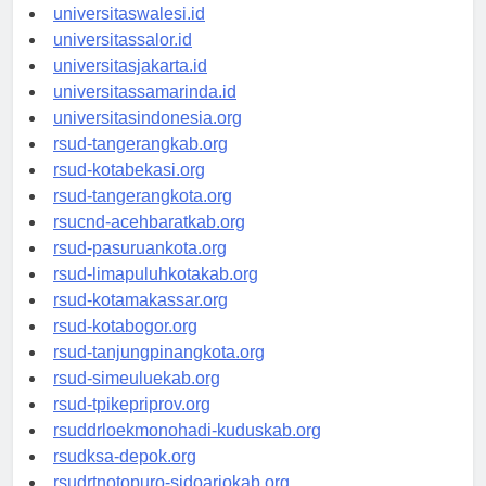
universitaswanggar.id
universitaswalesi.id
universitassalor.id
universitasjakarta.id
universitassamarinda.id
universitasindonesia.org
rsud-tangerangkab.org
rsud-kotabekasi.org
rsud-tangerangkota.org
rsucnd-acehbaratkab.org
rsud-pasuruankota.org
rsud-limapuluhkotakab.org
rsud-kotamakassar.org
rsud-kotabogor.org
rsud-tanjungpinangkota.org
rsud-simeuluekab.org
rsud-tpikepriprov.org
rsuddrloekmonohadi-kuduskab.org
rsudksa-depok.org