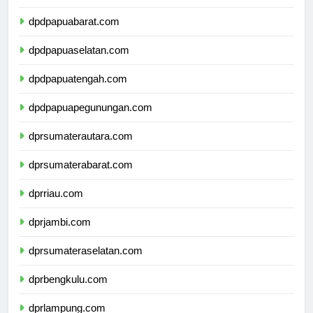
dpdpapua.com
dpdpapuabarat.com
dpdpapuaselatan.com
dpdpapuatengah.com
dpdpapuapegunungan.com
dprsumaterautara.com
dprsumaterabarat.com
dprriau.com
dprjambi.com
dprsumateraselatan.com
dprbengkulu.com