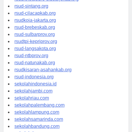
rsudrtnotopuro-sidoarjokab.org
rsud-sintang.org
rsud-cilacapkab.org
rsudkoja-jakarta.org
rsud-brebeskab.org
rsud-sulbarprov.org
rsudtpi-kepriprov.org
rsud-langsakota.org
rsud-ntbprov.org
rsud-natunakab.org
rsudkisaran-asahankab.org
rsud-indonesia.org
sekolahindonesia.id
sekolahjambi.com
sekolahriau.com
sekolahpalembang.com
sekolahlampung.com
sekolahsamarinda.com
sekolahbandung.com