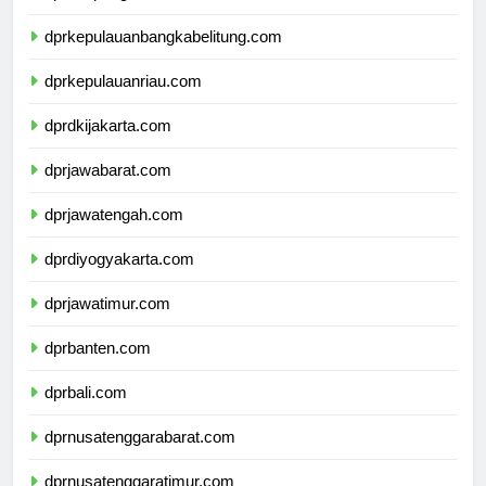
dprlampung.com
dprkepulauanbangkabelitung.com
dprkepulauanriau.com
dprdkijakarta.com
dprjawabarat.com
dprjawatengah.com
dprdiyogyakarta.com
dprjawatimur.com
dprbanten.com
dprbali.com
dprnusatenggarabarat.com