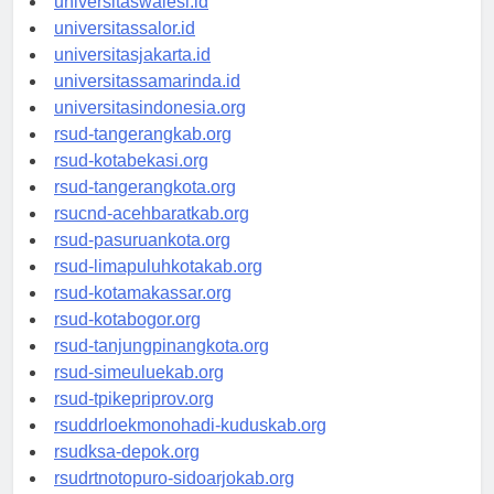
universitaswalesi.id
universitassalor.id
universitasjakarta.id
universitassamarinda.id
universitasindonesia.org
rsud-tangerangkab.org
rsud-kotabekasi.org
rsud-tangerangkota.org
rsucnd-acehbaratkab.org
rsud-pasuruankota.org
rsud-limapuluhkotakab.org
rsud-kotamakassar.org
rsud-kotabogor.org
rsud-tanjungpinangkota.org
rsud-simeuluekab.org
rsud-tpikepriprov.org
rsuddrloekmonohadi-kuduskab.org
rsudksa-depok.org