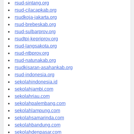
rsudrtnotopuro-sidoarjokab.org
rsud-sintang.org
rsud-cilacapkab.org
rsudkoja-jakarta.org
rsud-brebeskab.org
rsud-sulbarprov.org
rsudtpi-kepriprov.org
rsud-langsakota.org
rsud-ntbprov.org
rsud-natunakab.org
rsudkisaran-asahankab.org
rsud-indonesia.org
sekolahindonesia.id
sekolahjambi.com
sekolahriau.com
sekolahpalembang.com
sekolahlampung.com
sekolahsamarinda.com
sekolahbandung.com