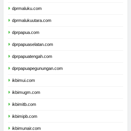
dprsulawesitenggara.com
dprmaluku.com
dprmalukuutara.com
dprpapua.com
dprpapuaselatan.com
dprpapuatengah.com
dprpapuapegunungan.com
ikbimui.com
ikbimugm.com
ikbimitb.com
ikbimipb.com