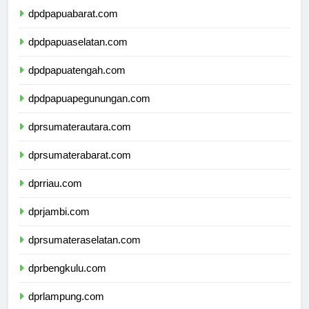
dpdpapuabarat.com
dpdpapuaselatan.com
dpdpapuatengah.com
dpdpapuapegunungan.com
dprsumaterautara.com
dprsumaterabarat.com
dprriau.com
dprjambi.com
dprsumateraselatan.com
dprbengkulu.com
dprlampung.com