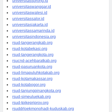
universitassorong.id
universitaswanggar.id
universitaswalesi.id
universitassalor.id
universitasjakarta.id
universitassamarinda.id
universitasindonesia.org
rsud-tangerangkab.org
rsud-kotabekasi.org
rsud-tangerangkota.org
rsucnd-acehbaratkab.org
rsud-pasuruankota.org
rsud-limapuluhkotakab.org
rsud-kotamakassar.org
rsud-kotabogor.org
rsud-tanjungpinangkota.org
rsud-simeuluekab.org
rsud-tpikepriprov.org