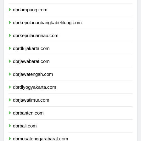
dprbengkulu.com
dprlampung.com
dprkepulauanbangkabelitung.com
dprkepulauanriau.com
dprdkijakarta.com
dprjawabarat.com
dprjawatengah.com
dprdiyogyakarta.com
dprjawatimur.com
dprbanten.com
dprbali.com