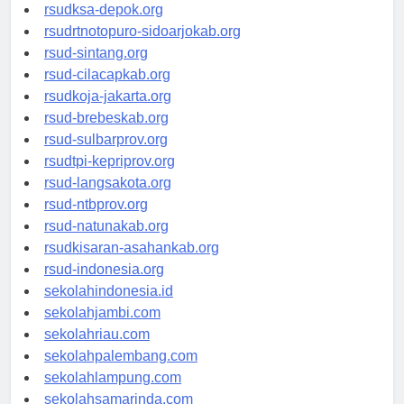
rsuddrloekmonohadi-kuduskab.org
rsudksa-depok.org
rsudrtnotopuro-sidoarjokab.org
rsud-sintang.org
rsud-cilacapkab.org
rsudkoja-jakarta.org
rsud-brebeskab.org
rsud-sulbarprov.org
rsudtpi-kepriprov.org
rsud-langsakota.org
rsud-ntbprov.org
rsud-natunakab.org
rsudkisaran-asahankab.org
rsud-indonesia.org
sekolahindonesia.id
sekolahjambi.com
sekolahriau.com
sekolahpalembang.com
sekolahlampung.com