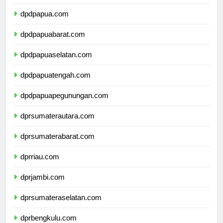
dpdmalukuutara.com
dpdpapua.com
dpdpapuabarat.com
dpdpapuaselatan.com
dpdpapuatengah.com
dpdpapuapegunungan.com
dprsumaterautara.com
dprsumaterabarat.com
dprriau.com
dprjambi.com
dprsumateraselatan.com