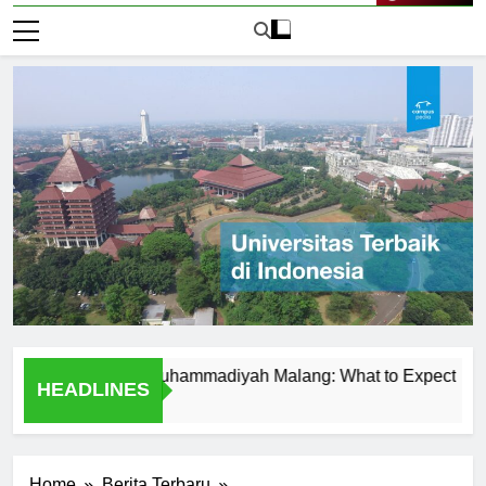
Live Now
t Universitas Muhammadiyah Malang: What to Expect
Tem
HEADLINES
1 Har