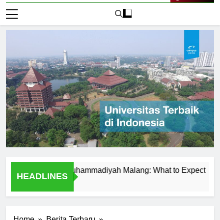
Live Now
t Universitas Muhammadiyah Malang: What to Expect
Tem
HEADLINES
1 Ha