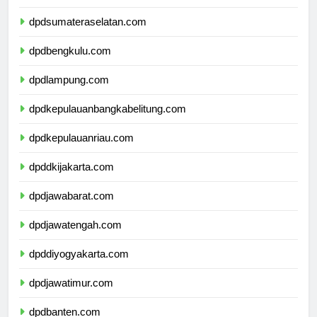
dpdjambi.com
dpdsumateraselatan.com
dpdbengkulu.com
dpdlampung.com
dpdkepulauanbangkabelitung.com
dpdkepulauanriau.com
dpddkijakarta.com
dpdjawabarat.com
dpdjawatengah.com
dpddiyogyakarta.com
dpdjawatimur.com