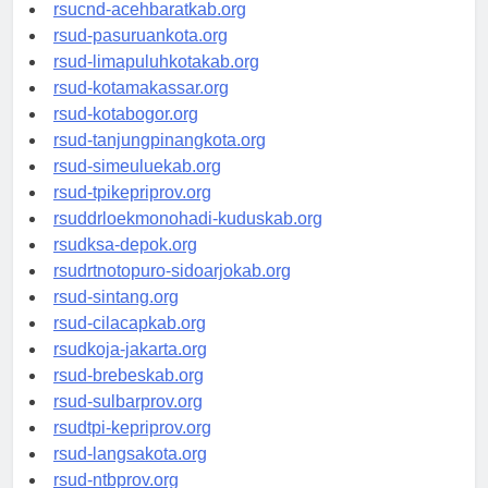
rsud-tangerangkota.org
rsucnd-acehbaratkab.org
rsud-pasuruankota.org
rsud-limapuluhkotakab.org
rsud-kotamakassar.org
rsud-kotabogor.org
rsud-tanjungpinangkota.org
rsud-simeuluekab.org
rsud-tpikepriprov.org
rsuddrloekmonohadi-kuduskab.org
rsudksa-depok.org
rsudrtnotopuro-sidoarjokab.org
rsud-sintang.org
rsud-cilacapkab.org
rsudkoja-jakarta.org
rsud-brebeskab.org
rsud-sulbarprov.org
rsudtpi-kepriprov.org
rsud-langsakota.org