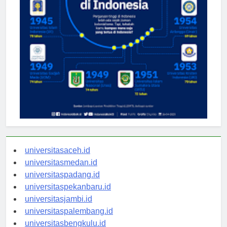
universitasaceh.id
universitasmedan.id
universitaspadang.id
universitaspekanbaru.id
universitasjambi.id
universitaspalembang.id