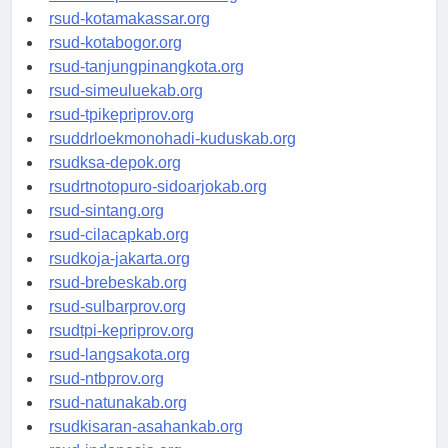
rsud-limapuluhkotakab.org
rsud-kotamakassar.org
rsud-kotabogor.org
rsud-tanjungpinangkota.org
rsud-simeuluekab.org
rsud-tpikepriprov.org
rsuddrloekmonohadi-kuduskab.org
rsudksa-depok.org
rsudrtnotopuro-sidoarjokab.org
rsud-sintang.org
rsud-cilacapkab.org
rsudkoja-jakarta.org
rsud-brebeskab.org
rsud-sulbarprov.org
rsudtpi-kepriprov.org
rsud-langsakota.org
rsud-ntbprov.org
rsud-natunakab.org
rsudkisaran-asahankab.org