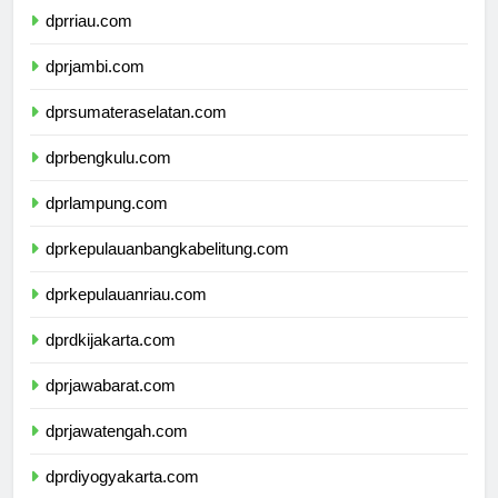
dprriau.com
dprjambi.com
dprsumateraselatan.com
dprbengkulu.com
dprlampung.com
dprkepulauanbangkabelitung.com
dprkepulauanriau.com
dprdkijakarta.com
dprjawabarat.com
dprjawatengah.com
dprdiyogyakarta.com