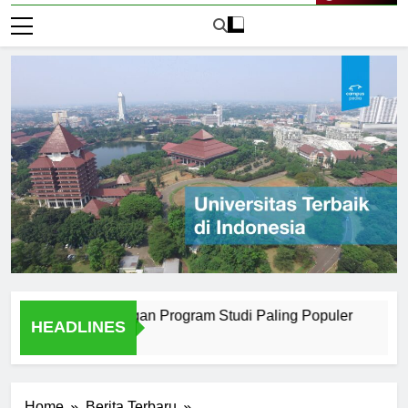
Live Now
 Surabaya dengan Program Studi Paling Populer
How Uni
HEADLINES
2 Hari Ago