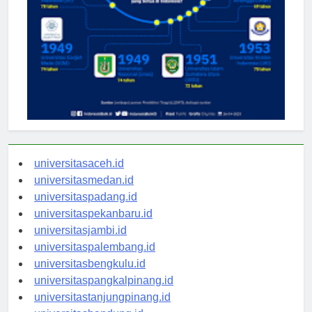
universitasaceh.id
universitasmedan.id
universitaspadang.id
universitaspekanbaru.id
universitasjambi.id
universitaspalembang.id
universitasbengkulu.id
universitaspangkalpinang.id
universitastanjungpinang.id