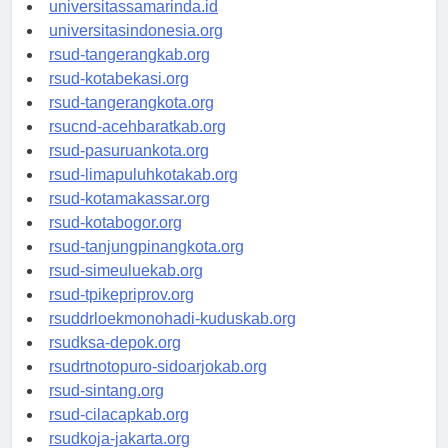
universitasjakarta.id
universitassamarinda.id
universitasindonesia.org
rsud-tangerangkab.org
rsud-kotabekasi.org
rsud-tangerangkota.org
rsucnd-acehbaratkab.org
rsud-pasuruankota.org
rsud-limapuluhkotakab.org
rsud-kotamakassar.org
rsud-kotabogor.org
rsud-tanjungpinangkota.org
rsud-simeuluekab.org
rsud-tpikepriprov.org
rsuddrloekmonohadi-kuduskab.org
rsudksa-depok.org
rsudrtnotopuro-sidoarjokab.org
rsud-sintang.org
rsud-cilacapkab.org