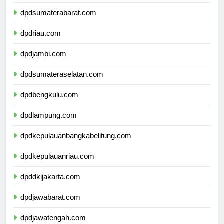
dpdsumaterautara.com
dpdsumaterabarat.com
dpdriau.com
dpdjambi.com
dpdsumateraselatan.com
dpdbengkulu.com
dpdlampung.com
dpdkepulauanbangkabelitung.com
dpdkepulauanriau.com
dpddkijakarta.com
dpdjawabarat.com