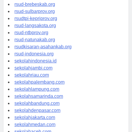
rsudkoja-jakarta.org
rsud-brebeskab.org
rsud-sulbarprov.org
rsudtpi-kepriprov.org
rsud-langsakota.org
rsud-ntbprov.org
rsud-natunakab.org
rsudkisaran-asahankab.org
rsud-indonesia.org
sekolahindonesia.id
sekolahjambi.com
sekolahriau.com
sekolahpalembang.com
sekolahlampung.com
sekolahsamarinda.com
sekolahbandung.com
sekolahdenpasar.com
sekolahjakarta.com
sekolahmedan.com