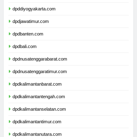
dpdjawatengah.com
dpddiyogyakarta.com
dpdjawatimur.com
dpdbanten.com
dpdbali.com
dpdnusatenggarabarat.com
dpdnusatenggaratimur.com
dpdkalimantanbarat.com
dpdkalimantantengah.com
dpdkalimantanselatan.com
dpdkalimantantimur.com