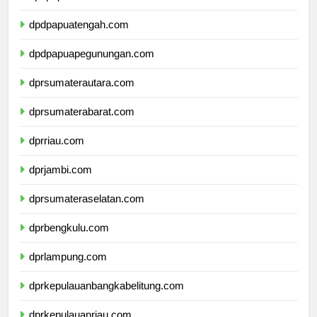
dpdpapuaselatan.com
dpdpapuatengah.com
dpdpapuapegunungan.com
dprsumaterautara.com
dprsumaterabarat.com
dprriau.com
dprjambi.com
dprsumateraselatan.com
dprbengkulu.com
dprlampung.com
dprkepulauanbangkabelitung.com