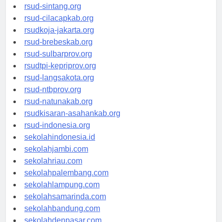
rsudrtnotopuro-sidoarjokab.org
rsud-sintang.org
rsud-cilacapkab.org
rsudkoja-jakarta.org
rsud-brebeskab.org
rsud-sulbarprov.org
rsudtpi-kepriprov.org
rsud-langsakota.org
rsud-ntbprov.org
rsud-natunakab.org
rsudkisaran-asahankab.org
rsud-indonesia.org
sekolahindonesia.id
sekolahjambi.com
sekolahriau.com
sekolahpalembang.com
sekolahlampung.com
sekolahsamarinda.com
sekolahbandung.com