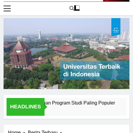
Live Now
 Surabaya dengan Program Studi Paling Populer
How Uni
HEADLINES
1 Hari Ago