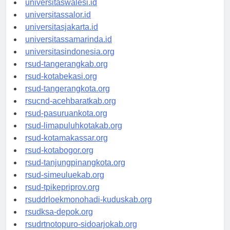
universitaswalesi.id
universitassalor.id
universitasjakarta.id
universitassamarinda.id
universitasindonesia.org
rsud-tangerangkab.org
rsud-kotabekasi.org
rsud-tangerangkota.org
rsucnd-acehbaratkab.org
rsud-pasuruankota.org
rsud-limapuluhkotakab.org
rsud-kotamakassar.org
rsud-kotabogor.org
rsud-tanjungpinangkota.org
rsud-simeuluekab.org
rsud-tpikepriprov.org
rsuddrloekmonohadi-kuduskab.org
rsudksa-depok.org