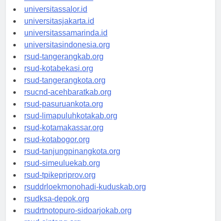
universitaswalesi.id
universitassalor.id
universitasjakarta.id
universitassamarinda.id
universitasindonesia.org
rsud-tangerangkab.org
rsud-kotabekasi.org
rsud-tangerangkota.org
rsucnd-acehbaratkab.org
rsud-pasuruankota.org
rsud-limapuluhkotakab.org
rsud-kotamakassar.org
rsud-kotabogor.org
rsud-tanjungpinangkota.org
rsud-simeuluekab.org
rsud-tpikepriprov.org
rsuddrloekmonohadi-kuduskab.org
rsudksa-depok.org
rsudrtnotopuro-sidoarjokab.org