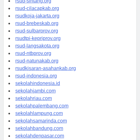
rsud-sintang.org
rsud-cilacapkab.org
rsudkoja-jakarta.org
rsud-brebeskab.org
rsud-sulbarprov.org
rsudtpi-kepriprov.org
rsud-langsakota.org
rsud-ntbprov.org
rsud-natunakab.org
rsudkisaran-asahankab.org
rsud-indonesia.org
sekolahindonesia.id
sekolahjambi.com
sekolahriau.com
sekolahpalembang.com
sekolahlampung.com
sekolahsamarinda.com
sekolahbandung.com