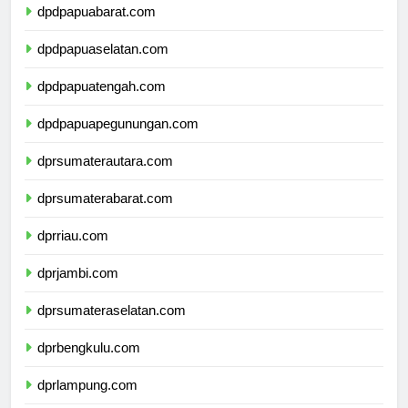
dpdpapuabarat.com
dpdpapuaselatan.com
dpdpapuatengah.com
dpdpapuapegunungan.com
dprsumaterautara.com
dprsumaterabarat.com
dprriau.com
dprjambi.com
dprsumateraselatan.com
dprbengkulu.com
dprlampung.com