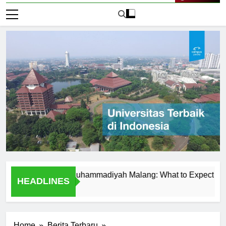
Live Now
at Universitas Muhammadiyah Malang: What to Expect
Tem
HEADLINES
2 Ha