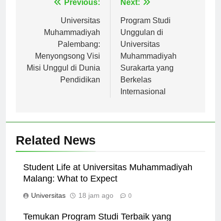
Navigasi
Previous:
Next:
pos
Universitas
Program Studi
Muhammadiyah
Unggulan di
Palembang:
Universitas
Menyongsong Visi
Muhammadiyah
Misi Unggul di Dunia
Surakarta yang
Pendidikan
Berkelas
Internasional
Related News
Student Life at Universitas Muhammadiyah
Malang: What to Expect
Universitas
18 jam ago
0