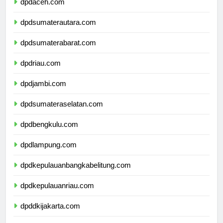
dpdaceh.com
dpdsumaterautara.com
dpdsumaterabarat.com
dpdriau.com
dpdjambi.com
dpdsumateraselatan.com
dpdbengkulu.com
dpdlampung.com
dpdkepulauanbangkabelitung.com
dpdkepulauanriau.com
dpddkijakarta.com