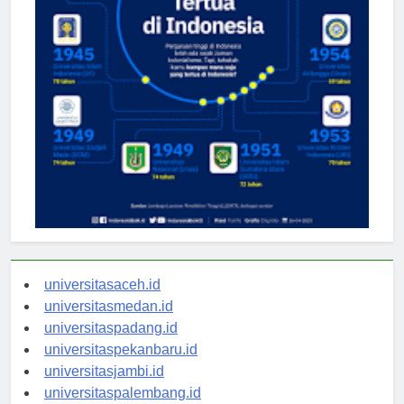
universitasaceh.id
universitasmedan.id
universitaspadang.id
universitaspekanbaru.id
universitasjambi.id