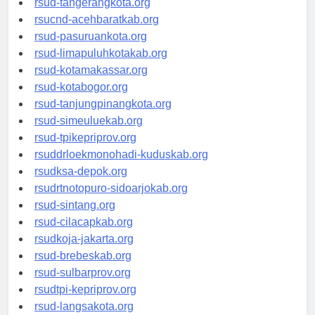
rsud-tangerangkota.org
rsucnd-acehbaratkab.org
rsud-pasuruankota.org
rsud-limapuluhkotakab.org
rsud-kotamakassar.org
rsud-kotabogor.org
rsud-tanjungpinangkota.org
rsud-simeuluekab.org
rsud-tpikepriprov.org
rsuddrloekmonohadi-kuduskab.org
rsudksa-depok.org
rsudrtnotopuro-sidoarjokab.org
rsud-sintang.org
rsud-cilacapkab.org
rsudkoja-jakarta.org
rsud-brebeskab.org
rsud-sulbarprov.org
rsudtpi-kepriprov.org