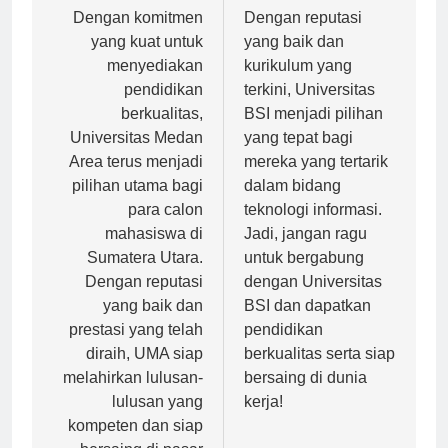
Navigasi
pos
Dengan komitmen
Dengan reputasi
yang kuat untuk
yang baik dan
menyediakan
kurikulum yang
pendidikan
terkini, Universitas
berkualitas,
BSI menjadi pilihan
Universitas Medan
yang tepat bagi
Area terus menjadi
mereka yang tertarik
pilihan utama bagi
dalam bidang
para calon
teknologi informasi.
mahasiswa di
Jadi, jangan ragu
Sumatera Utara.
untuk bergabung
Dengan reputasi
dengan Universitas
yang baik dan
BSI dan dapatkan
prestasi yang telah
pendidikan
diraih, UMA siap
berkualitas serta siap
melahirkan lulusan-
bersaing di dunia
lulusan yang
kerja!
kompeten dan siap