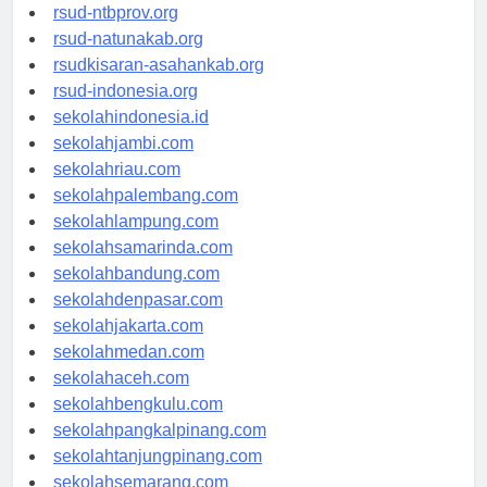
rsud-langsakota.org
rsud-ntbprov.org
rsud-natunakab.org
rsudkisaran-asahankab.org
rsud-indonesia.org
sekolahindonesia.id
sekolahjambi.com
sekolahriau.com
sekolahpalembang.com
sekolahlampung.com
sekolahsamarinda.com
sekolahbandung.com
sekolahdenpasar.com
sekolahjakarta.com
sekolahmedan.com
sekolahaceh.com
sekolahbengkulu.com
sekolahpangkalpinang.com
sekolahtanjungpinang.com