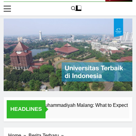
Live Now
t Universitas Muhammadiyah Malang: What to Expect
Tem
HEADLINES
1 Har