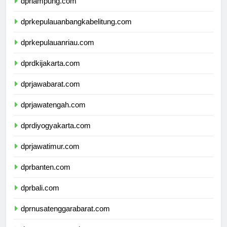
dprlampung.com
dprkepulauanbangkabelitung.com
dprkepulauanriau.com
dprdkijakarta.com
dprjawabarat.com
dprjawatengah.com
dprdiyogyakarta.com
dprjawatimur.com
dprbanten.com
dprbali.com
dprnusatenggarabarat.com