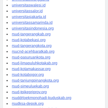
universitaswanggar.id
universitaswalesi.id
universitassalor.id
universitasjakarta.id
universitassamarinda.id
universitasindonesia.org
rsud-tangerangkab.org
rsud-kotabekasi.org
rsud-tangerangkota.org
rsucnd-acehbaratkab.org
rsud-pasuruankota.org
rsud-limapuluhkotakab.org
rsud-kotamakassar.org
rsud-kotabogor.org
rsud-tanjungpinangkota.org
rsud-simeuluekab.org
rsud-tpikepriprov.org
rsuddrloekmonohadi-kuduskab.org
rsudksa-depok.org