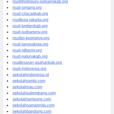
rsudrtnotopuro-sidoarjokab.org
rsud-sintang.org
rsud-cilacapkab.org
rsudkoja-jakarta.org
rsud-brebeskab.org
rsud-sulbarprov.org
rsudtpi-kepriprov.org
rsud-langsakota.org
rsud-ntbprov.org
rsud-natunakab.org
rsudkisaran-asahankab.org
rsud-indonesia.org
sekolahindonesia.id
sekolahjambi.com
sekolahriau.com
sekolahpalembang.com
sekolahlampung.com
sekolahsamarinda.com