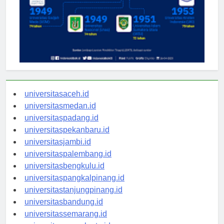
universitasaceh.id
universitasmedan.id
universitaspadang.id
universitaspekanbaru.id
universitasjambi.id
universitaspalembang.id
universitasbengkulu.id
universitaspangkalpinang.id
universitastanjungpinang.id
universitasbandung.id
universitassemarang.id