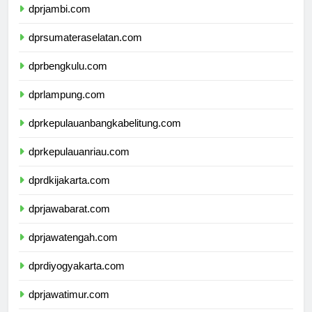
dprjambi.com
dprsumateraselatan.com
dprbengkulu.com
dprlampung.com
dprkepulauanbangkabelitung.com
dprkepulauanriau.com
dprdkijakarta.com
dprjawabarat.com
dprjawatengah.com
dprdiyogyakarta.com
dprjawatimur.com