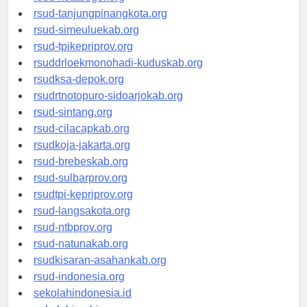
rsud-kotabogor.org
rsud-tanjungpinangkota.org
rsud-simeuluekab.org
rsud-tpikepriprov.org
rsuddrloekmonohadi-kuduskab.org
rsudksa-depok.org
rsudrtnotopuro-sidoarjokab.org
rsud-sintang.org
rsud-cilacapkab.org
rsudkoja-jakarta.org
rsud-brebeskab.org
rsud-sulbarprov.org
rsudtpi-kepriprov.org
rsud-langsakota.org
rsud-ntbprov.org
rsud-natunakab.org
rsudkisaran-asahankab.org
rsud-indonesia.org
sekolahindonesia.id