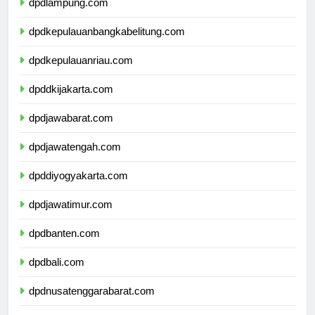
dpdlampung.com
dpdkepulauanbangkabelitung.com
dpdkepulauanriau.com
dpddkijakarta.com
dpdjawabarat.com
dpdjawatengah.com
dpddiyogyakarta.com
dpdjawatimur.com
dpdbanten.com
dpdbali.com
dpdnusatenggarabarat.com