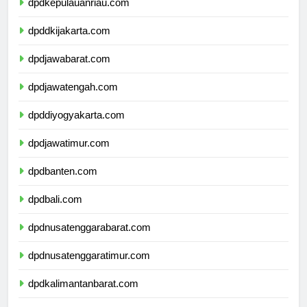
dpdkepulauanriau.com
dpddkijakarta.com
dpdjawabarat.com
dpdjawatengah.com
dpddiyogyakarta.com
dpdjawatimur.com
dpdbanten.com
dpdbali.com
dpdnusatenggarabarat.com
dpdnusatenggaratimur.com
dpdkalimantanbarat.com