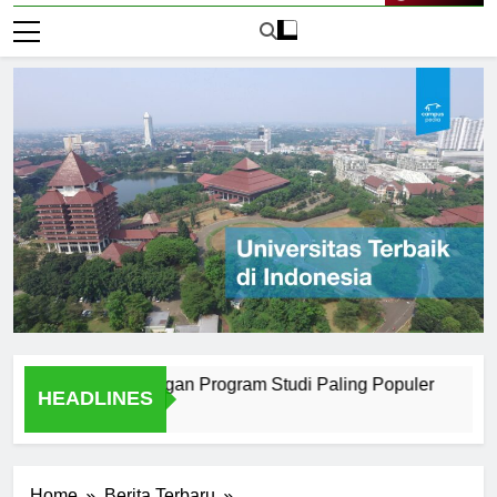
Live Now
i Surabaya dengan Program Studi Paling Populer
How Uni
HEADLINES
2 Hari Ag