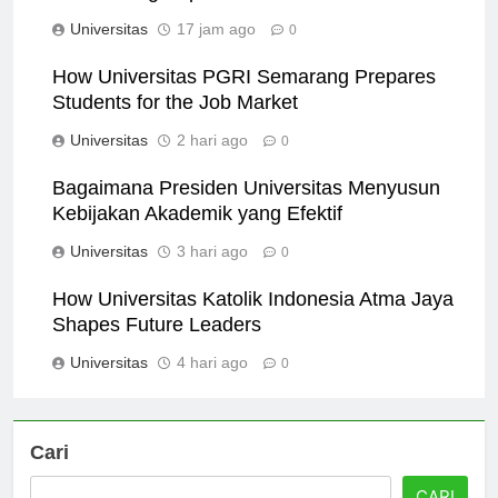
Studi Paling Populer
Universitas
17 jam ago
0
How Universitas PGRI Semarang Prepares
Students for the Job Market
Universitas
2 hari ago
0
Bagaimana Presiden Universitas Menyusun
Kebijakan Akademik yang Efektif
Universitas
3 hari ago
0
How Universitas Katolik Indonesia Atma Jaya
Shapes Future Leaders
Universitas
4 hari ago
0
Cari