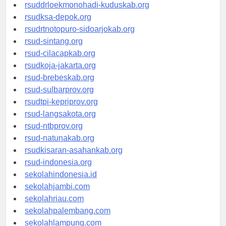
rsud-tpikepriprov.org
rsuddrloekmonohadi-kuduskab.org
rsudksa-depok.org
rsudrtnotopuro-sidoarjokab.org
rsud-sintang.org
rsud-cilacapkab.org
rsudkoja-jakarta.org
rsud-brebeskab.org
rsud-sulbarprov.org
rsudtpi-kepriprov.org
rsud-langsakota.org
rsud-ntbprov.org
rsud-natunakab.org
rsudkisaran-asahankab.org
rsud-indonesia.org
sekolahindonesia.id
sekolahjambi.com
sekolahriau.com
sekolahpalembang.com